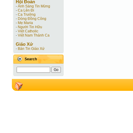
Hội Ðoàn
-
Ánh Sáng Tin Mừng
-
Ca Lên Đi
-
Ca Trưởng
-
Dòng Đồng Công
-
Mẹ Maria
-
Người Tin Hữu
-
Việt Catholic
-
Việt Nam Thánh Ca
Giáo Xứ
-
Bản Tin Giáo Xứ
Search