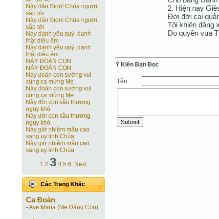
Này dân Sion! Chúa ngươi
2. Hiện nay Giê
sắp tới
Đời đời cai quả
Này dân Sion! Chúa ngươi
Tội khiên dâng 
sắp tới
Do quyền vua T
Này danh yêu quý, danh
thật diệu êm
Này danh yêu quý, danh
thật diệu êm
NÀY ĐOÀN CON
Ý Kiến Bạn Ðọc
NÀY ĐOÀN CON
Này đoàn con sướng vui
Tên
cùng ca mừng Mẹ
Này đoàn con sướng vui
cùng ca mừng Mẹ
Này đời con sầu thương
nguy khó
Này đời con sầu thương
nguy khó
Này giờ nhiệm mầu cao
sang uy linh Chúa
Này giờ nhiệm mầu cao
sang uy linh Chúa
3
1
2
4
5
6
Next
Các Trang Khác
Ca Ðoàn
-
Ave Maria (Mẹ Dâng Con)