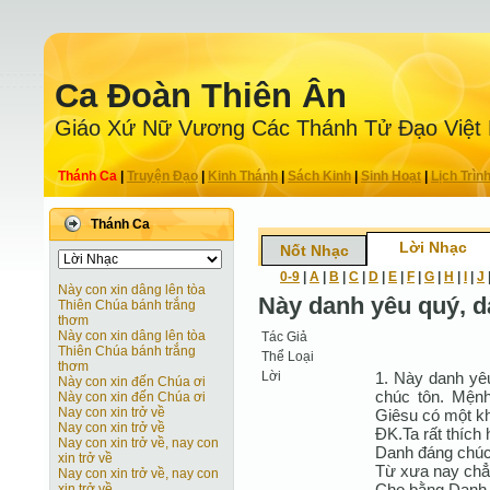
Ca Ðoàn Thiên Ân
Giáo Xứ Nữ Vương Các Thánh Tử Ðạo Việt
Thánh Ca
|
Truyện Ðạo
|
Kinh Thánh
|
Sách Kinh
|
Sinh Hoạt
|
Lịch Trìn
Thánh Ca
Lời Nhạc
Nốt Nhạc
0-9
|
A
|
B
|
C
|
D
|
E
|
F
|
G
|
H
|
I
|
J
Này con xin dâng lên tòa
Này danh yêu quý, d
Thiên Chúa bánh trắng
thơm
Này con xin dâng lên tòa
Tác Giả
Thiên Chúa bánh trắng
Thể Loại
thơm
Lời
1. Này danh yêu
Này con xin đến Chúa ơi
chúc tôn. Mệnh
Này con xin đến Chúa ơi
Nay con xin trở về
Giêsu có một kh
Nay con xin trở về
ĐK.Ta rất thích
Nay con xin trở về, nay con
Danh đáng chúc
xin trở về
Từ xưa nay chẳ
Nay con xin trở về, nay con
Cho bằng Danh 
xin trở về