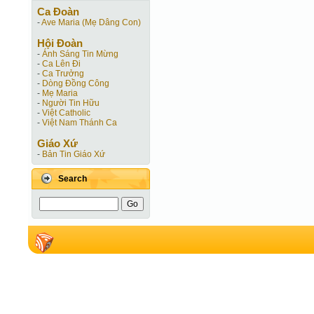
Ca Ðoàn
-
Ave Maria (Mẹ Dâng Con)
Hội Ðoàn
-
Ánh Sáng Tin Mừng
-
Ca Lên Đi
-
Ca Trưởng
-
Dòng Đồng Công
-
Mẹ Maria
-
Người Tin Hữu
-
Việt Catholic
-
Việt Nam Thánh Ca
Giáo Xứ
-
Bản Tin Giáo Xứ
Search