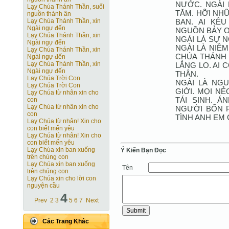
NƯỚC. NGÀI 
Lạy Chúa Thánh Thần, suối
TĂM. HỠI NH
nguồn thánh ân
BAN. AI KÊ
Lạy Chúa Thánh Thần, xin
Ngài ngự đến
NGUỒN BẢY 
Lạy Chúa Thánh Thần, xin
NGÀI LÀ SỰ 
Ngài ngự đến
NGÀI LÀ NIỀ
Lạy Chúa Thánh Thần, xin
CHÚA THÁNH 
Ngài ngự đến
Lạy Chúa Thánh Thần, xin
LẮNG LO. AI 
Ngài ngự đến
THÂN.
Lạy Chúa Trời Con
NGÀI LÀ NG
Lạy Chúa Trời Con
GIỚI. MỌI N
Lạy Chúa từ nhân xin cho
TÁI SINH. 
con
Lạy Chúa từ nhân xin cho
NGƯỜI BỐN 
con
TÌNH ANH EM
Lạy Chúa từ nhân! Xin cho
con biết mến yêu
Lạy Chúa từ nhân! Xin cho
con biết mến yêu
Lạy Chúa xin ban xuống
Ý Kiến Bạn Ðọc
trên chúng con
Lạy Chúa xin ban xuống
Tên
trên chúng con
Lạy Chúa xin cho lời con
nguyện cầu
4
Prev
2
3
5
6
7
Next
Các Trang Khác