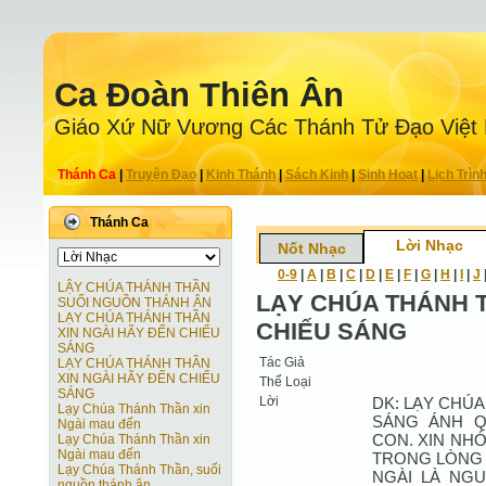
Ca Ðoàn Thiên Ân
Giáo Xứ Nữ Vương Các Thánh Tử Ðạo Việt
Thánh Ca
|
Truyện Ðạo
|
Kinh Thánh
|
Sách Kinh
|
Sinh Hoạt
|
Lịch Trìn
Thánh Ca
Lời Nhạc
Nốt Nhạc
0-9
|
A
|
B
|
C
|
D
|
E
|
F
|
G
|
H
|
I
|
J
LẬY CHÚA THÁNH THẦN
LẠY CHÚA THÁNH T
SUỐI NGUỒN THÁNH ÂN
LẠY CHÚA THÁNH THẦN
CHIẾU SÁNG
XIN NGÀI HÃY ĐẾN CHIẾU
SÁNG
Tác Giả
LẠY CHÚA THÁNH THẦN
XIN NGÀI HÃY ĐẾN CHIẾU
Thể Loại
SÁNG
Lời
DK: LẠY CHÚA
Lạy Chúa Thánh Thần xin
SÁNG ÁNH Q
Ngài mau đến
CON. XIN NH
Lạy Chúa Thánh Thần xin
Ngài mau đến
TRONG LÒNG H
Lạy Chúa Thánh Thần, suối
NGÀI LÀ NG
nguồn thánh ân