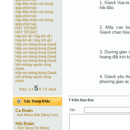
1. Giavê Vua ta
Hãy tiếp nhận con trong
hải đảo.
giây phút này
Hãy tiếp nhận con trong
giây phút này
Hãy tiếp nhận con trong
giây phút này
2. Mây cao lo
HÃY TỚI ĐÂY
Giavê chan hòa
HÃY TỚI ĐÂY
Hãy trở về ! Hãy trở về !
Hãy trở về ! Hãy trở về !
Hãy vui mừng trong Giavê
Hãy vui mừng trong Giavê
3. Dương gian r
Hãy vui mừng trong Giavê
hoang đất trời k
Hãy vui mừng trong Giavê
Hãy vui mừng trong Giavê
hỡi những người công
chính
Hãy vui mừng trong Giavê
4. Giavê yêu th
hỡi những người công
phường gian ác
chính
5
Prev
3
4
6
7
8
Next
Ý Kiến Bạn Ðọc
Các Trang Khác
Tên
Ca Ðoàn
-
Ave Maria (Mẹ Dâng Con)
Hội Ðoàn
-
Ánh Sáng Tin Mừng