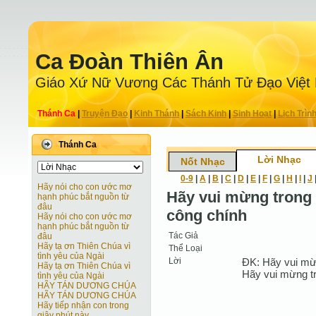
Ca Ðoàn Thiên Ân
Giáo Xứ Nữ Vương Các Thánh Tử Ðạo Việt
Thánh Ca
|
Truyện Ðạo
|
Kinh Thánh
|
Sách Kinh
|
Sinh Hoạt
|
Lịch Trìn
Thánh Ca
Lời Nhạc
Nốt Nhạc
0-9
|
A
|
B
|
C
|
D
|
E
|
F
|
G
|
H
|
I
|
J
Hãy nói cho con ước mơ
Hãy vui mừng trong
hạnh phúc bắt nguồn từ
đâu
công chính
Hãy nói cho con ước mơ
hạnh phúc bắt nguồn từ
Tác Giả
đâu
Hãy tạ ơn Thiên Chúa vì
Thể Loại
tình yêu của Ngài
Lời
ÐK: Hãy vui mừ
Hãy tạ ơn Thiên Chúa vì
Hãy vui mừng t
tình yêu của Ngài
HÃY TÁN DƯƠNG CHÚA
HÃY TÁN DƯƠNG CHÚA
Hãy tiếp nhận con trong
giây phút này