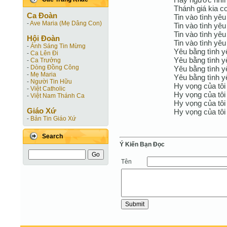
Thánh giá kia c
Ca Ðoàn
Tin vào tình yê
-
Ave Maria (Mẹ Dâng Con)
Tin vào tình yêu 
Tin vào tình yêu
Hội Ðoàn
Tin vào tình yê
-
Ánh Sáng Tin Mừng
Yêu bằng tình y
-
Ca Lên Đi
Yêu bằng tình yê
-
Ca Trưởng
-
Dòng Đồng Công
Yêu bằng tình y
-
Mẹ Maria
Yêu bằng tình y
-
Người Tin Hữu
Hy vọng của tôi
-
Việt Catholic
Hy vọng của tôi
-
Việt Nam Thánh Ca
Hy vọng của tôi
Giáo Xứ
Hy vọng của tôi
-
Bản Tin Giáo Xứ
Search
Ý Kiến Bạn Ðọc
Tên