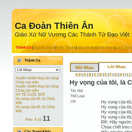
Ca Ðoàn Thiên Ân
Giáo Xứ Nữ Vương Các Thánh Tử Ðạo Việt
Thánh Ca
|
Truyện Ðạo
|
Kinh Thánh
|
Sách Kinh
|
Sinh Hoạt
|
Lịch Trìn
Thánh Ca
Lời Nhạc
Nốt Nhạc
0-9
|
A
|
B
|
C
|
D
|
E
|
F
|
G
|
H
|
I
|
J
Huyền nhiệm thay ân sủng
Hy vọng của tôi, là 
Chúa cao siêu
Huyền nhiệm thay ân sủng
Chúa cao siêu
Tác Giả
HY TẾ CUỘC ĐỜI
Thể Loại
Hy vọng của tôi, là Chúa
Lời
Hy vọng của tôi
Kitô
Hy vọng của tôi
Hy vọng của tôi, là Chúa
Kitô
Hy vọng của tôi
11
Hy vọng của tôi
Prev
9
10
ĐK: Hãy ngước 
Chúa chết treo 
Hãy ngước nhìn 
Các Trang Khác