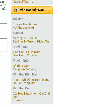
NgaisaiToidi nc
 Cha,
Tạ ơn
c mắt
Văn Học Việt Nam
Cổ Tích
Truyện Thạch Sanh
Vợ Thuợng Giới
Lịch Sử
Nam Quốc Sơn Hà
Dụ Chu Tỳ Tướng Hịch Văn
Truyện Dài
Còn Chút Gì Ðể Nhớ
Hoa Hồng Xứ Khác
Truyện Ngắn
Bộ răng vàng
Cái ghen đàn ông
Văn Học Hiện Ðại
Thánh Nữ Đồng Trinh Maria
Đà Lạt Trăng Mờ
Văn Học Cổ
Cái Học Nhà Nho -- Cái Chữ
Nho
Khen Vợ