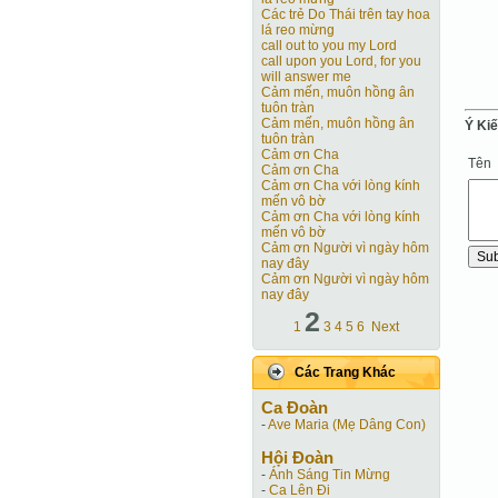
Các trẻ Do Thái trên tay hoa
lá reo mừng
call out to you my Lord
call upon you Lord, for you
will answer me
Cảm mến, muôn hồng ân
tuôn tràn
Cảm mến, muôn hồng ân
Ý Ki
tuôn tràn
Cảm ơn Cha
Tên
Cảm ơn Cha
Cảm ơn Cha với lòng kính
mến vô bờ
Cảm ơn Cha với lòng kính
mến vô bờ
Cảm ơn Người vì ngày hôm
nay đây
Cảm ơn Người vì ngày hôm
nay đây
2
1
3
4
5
6
Next
Các Trang Khác
Ca Ðoàn
-
Ave Maria (Mẹ Dâng Con)
Hội Ðoàn
-
Ánh Sáng Tin Mừng
-
Ca Lên Đi