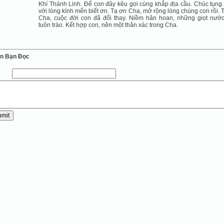
Khí Thánh Linh. Để con đây kêu gọi cùng khắp địa cầu. Chúc tụng
với lòng kính mến biết ơn. Tạ ơn Cha, mở rộng lòng chúng con rồi. 
Cha, cuộc đời con đã đổi thay. Niềm hân hoan, những giọt nướ
tuôn trào. Kết hợp con, nên một thân xác trong Cha.
ến Bạn Ðọc