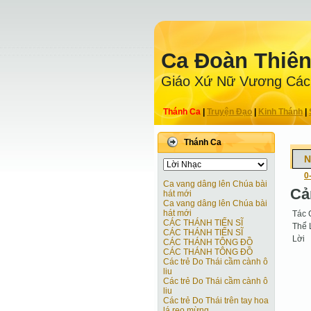
Ca Ðoàn Thiê
Giáo Xứ Nữ Vương Các
Thánh Ca
|
Truyện Ðạo
|
Kinh Thánh
|
Thánh Ca
N
0
Ca vang dâng lên Chúa bài
Cả
hát mới
Ca vang dâng lên Chúa bài
hát mới
Tác 
CÁC THÁNH TIẾN SĨ
Thể 
CÁC THÁNH TIẾN SĨ
Lời
CÁC THÁNH TÔNG ĐỒ
CÁC THÁNH TÔNG ĐỒ
Các trẻ Do Thái cầm cành ô
liu
Các trẻ Do Thái cầm cành ô
liu
Các trẻ Do Thái trên tay hoa
lá reo mừng