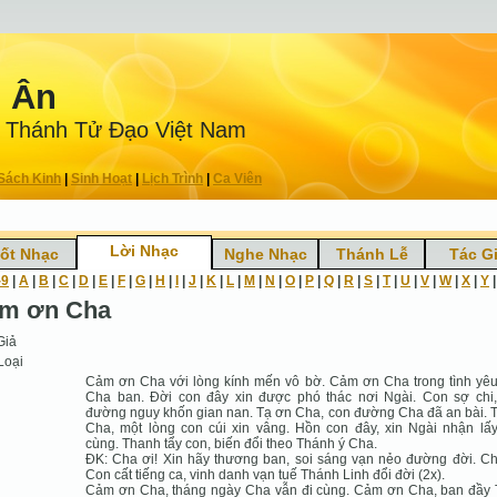
n Ân
 Thánh Tử Ðạo Việt Nam
Sách Kinh
|
Sinh Hoạt
|
Lịch Trình
|
Ca Viên
Lời Nhạc
ốt Nhạc
Nghe Nhạc
Thánh Lễ
Tác G
-9
|
A
|
B
|
C
|
D
|
E
|
F
|
G
|
H
|
I
|
J
|
K
|
L
|
M
|
N
|
O
|
P
|
Q
|
R
|
S
|
T
|
U
|
V
|
W
|
X
|
Y
m ơn Cha
Giả
Loại
Cảm ơn Cha với lòng kính mến vô bờ. Cảm ơn Cha trong tình yê
Cha ban. Đời con đây xin được phó thác nơi Ngài. Con sợ chi,
đường nguy khốn gian nan. Tạ ơn Cha, con đường Cha đã an bài. 
Cha, một lòng con cúi xin vâng. Hồn con đây, xin Ngài nhận lấ
cùng. Thanh tẩy con, biến đổi theo Thánh ý Cha.
ĐK: Cha ơi! Xin hãy thương ban, soi sáng vạn nẻo đường đời. Ch
Con cất tiếng ca, vinh danh vạn tuế Thánh Linh đổi đời (2x).
Cảm ơn Cha, tháng ngày Cha vẫn đi cùng. Cảm ơn Cha, ban đầy