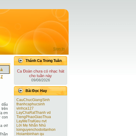
Sign In
Thánh Ca Trong Tuần
iả
Ca Ðoàn chưa có nhạc hát
cho tuần này
|
Z
09/08/2026
Bài Ðọc Hay
CauChucGiangSinh
thanhcaphucsinh
u dấu
vinhca127
 trên
LayChaRatThanh vd
Tạ ơn
TiengPhaoGiaoThua
y con
LayMeTraKieu nvt
Lời Mẹ Nhắn Nhủ
a ơi!
loinguyenchodoitanhon
Hoiambinhan qu
 Thần