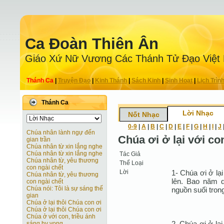
Ca Ðoàn Thiên Ân
Giáo Xứ Nữ Vương Các Thánh Tử Ðạo Việt
Thánh Ca
|
Truyện Ðạo
|
Kinh Thánh
|
Sách Kinh
|
Sinh Hoạt
|
Lịch Trìn
Thánh Ca
Lời Nhạc
Nốt Nhạc
0-9
|
A
|
B
|
C
|
D
|
E
|
F
|
G
|
H
|
I
|
J
Chúa nhân lành ngự đến
Chúa ơi ở lại với co
gian trần
Chúa nhân từ xin lắng nghe
Chúa nhân từ xin lắng nghe
Tác Giả
Chúa nhân từ, yêu thương
Thể Loại
con ngài chết
Lời
1- Chúa ơi ở lạ
Chúa nhân từ, yêu thương
lên. Bao năm 
con ngài chết
Chúa nói: Tôi là sự sáng thế
nguồn suối tron
gian
Chúa ở lại thôi Chúa con ơi
Chúa ở lại thôi Chúa con ơi
Chúa ở với con, triều ánh
2. Chúa ơi ở lạ
sáng hy vọng