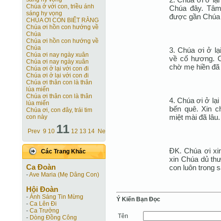
Chúa ở với con, triều ánh
Chúa đây. Tâm
sáng hy vọng
được gần Chúa 
CHÚA ƠI CON BIẾT RẰNG
Chúa ơi hồn con hướng về
Chúa
Chúa ơi hồn con hướng về
Chúa
3. Chúa ơi ở l
Chúa ơi nay ngày xuân
về cố hương. 
Chúa ơi nay ngày xuân
chờ mẹ hiền đã 
Chúa ơi ở lại với con đi
Chúa ơi ở lại với con đi
Chúa ơi thân con là thân
lúa miến
Chúa ơi thân con là thân
4. Chúa ơi ở lạ
lúa miến
bến quê. Xin c
Chúa ơi, con đây, trái tim
miệt mài đã lâu.
con này
11
Prev
9
10
12
13
14
Next
ÐK. Chúa ơi xin
Các Trang Khác
xin Chúa dủ th
Ca Ðoàn
con luôn trong 
-
Ave Maria (Mẹ Dâng Con)
Hội Ðoàn
-
Ánh Sáng Tin Mừng
Ý Kiến Bạn Ðọc
-
Ca Lên Đi
-
Ca Trưởng
Tên
-
Dòng Đồng Công