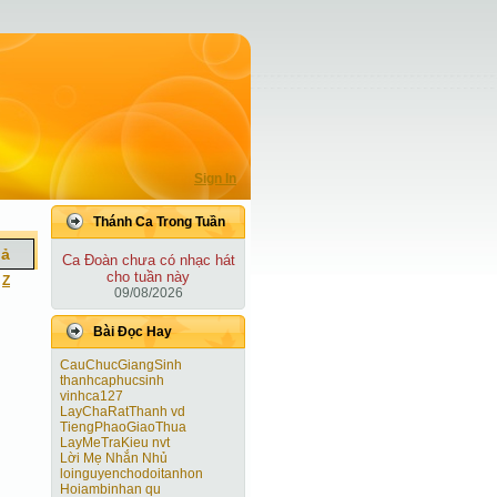
Sign In
Thánh Ca Trong Tuần
iả
Ca Ðoàn chưa có nhạc hát
cho tuần này
|
Z
09/08/2026
Bài Ðọc Hay
CauChucGiangSinh
thanhcaphucsinh
vinhca127
LayChaRatThanh vd
TiengPhaoGiaoThua
LayMeTraKieu nvt
Lời Mẹ Nhắn Nhủ
loinguyenchodoitanhon
Hoiambinhan qu