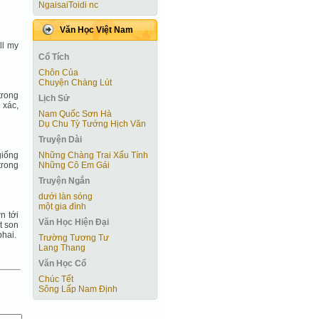
NgaisaiToidi nc
Văn Học Việt Nam
ll my
Cổ Tích
Chôn Của
Chuyện Chàng Lút
trong
Lịch Sử
 xác,
Nam Quốc Sơn Hà
Dụ Chu Tỳ Tướng Hịch Văn
Truyện Dài
giống
Những Chàng Trai Xấu Tính
trong
Những Cô Em Gái
Truyện Ngắn
dưới làn sóng
một gia đình
n tới
Văn Học Hiện Ðại
t son
hai.
Trường Tương Tư
Lang Thang
Văn Học Cổ
Chúc Tết
Sông Lấp Nam Định