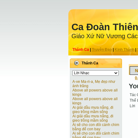
Ca Ðoàn Thiê
Giáo Xứ Nữ Vương Các
Thánh Ca
|
Truyện Ðạo
|
Kinh Thánh
|
Thánh Ca
N
0
A-ve Ma-ri-a, Mẹ đẹp như
You
ánh trăng
Above all powers above all
kings
Tác 
Above all powers above all
Thể 
kings
Lời
Ai giải dầu mưa nắng, đi
gieo trồng mầm sống
Ai giải dầu mưa nắng, đi
gieo trồng mầm sống
Ai sẽ cho con đôi cánh chim
bằng để con bay
Ai sẽ cho con đôi cánh chim
bằng để con bay