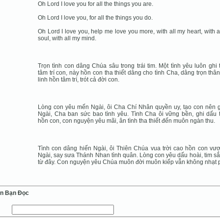
Oh Lord I love you for all the things you are.
Oh Lord I love you, for all the things you do.
Oh Lord I love you, help me love you more, with all my heart, with a
soul, with all my mind.
Trọn tình con dâng Chúa sâu trong trái tim. Một tình yêu luôn ghi 
tâm trí con, này hồn con tha thiết dâng cho tình Cha, dâng trọn thân
linh hồn tâm trí, trót cả đời con.
Lòng con yêu mến Ngài, ôi Cha Chí Nhân quyền uy, tạo con nên 
Ngài, Cha ban sức bao tình yêu. Tình Cha ôi vững bền, ghi dấu 
hồn con, con nguyện yêu mãi, ân tình tha thiết đến muôn ngàn thu.
Tình con dâng hiến Ngài, ôi Thiên Chúa vua trời cao hồn con vươ
Ngài, say sưa Thánh Nhan tình quân. Lòng con yêu dấu hoài, tim sắ
từ đây. Con nguyện yêu Chúa muôn đời muôn kiếp vẫn không nhạt p
ến Bạn Ðọc