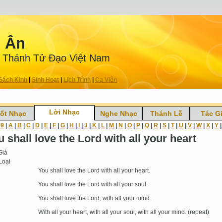
n Ân
 Thánh Tử Ðạo Việt Nam
Sách Kinh
|
Sinh Hoạt
|
Lịch Trình
|
Ca Viên
Lời Nhạc
ốt Nhạc
Nghe Nhạc
Thánh Lễ
Tác G
-9
|
A
|
B
|
C
|
D
|
E
|
F
|
G
|
H
|
I
|
J
|
K
|
L
|
M
|
N
|
O
|
P
|
Q
|
R
|
S
|
T
|
U
|
V
|
W
|
X
|
Y
 shall love the Lord with all your heart
Giả
Loại
You shall love the Lord with all your heart.
You shall love the Lord with all your soul.
You shall love the Lord, with all your mind.
With all your heart, with all your soul, with all your mind. (repeat)