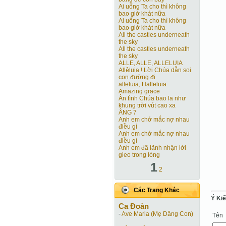
Ai uống Ta cho thì không
bao giờ khát nữa
Ai uống Ta cho thì không
bao giờ khát nữa
All the castles underneath
the sky
All the castles underneath
the sky
ALLE, ALLE, ALLELUIA
Allêluia ! Lời Chúa dẫn soi
con đường đi
alleluia, Halleluia
Amazing grace
Ân tình Chúa bao la như
khung trời vút cao xa
ÂNG 7
Anh em chớ mắc nợ nhau
điều gì
Anh em chớ mắc nợ nhau
điều gì
Anh em đã lãnh nhận lời
gieo trong lòng
1
2
Các Trang Khác
Ý Ki
Ca Ðoàn
-
Ave Maria (Mẹ Dâng Con)
Tên