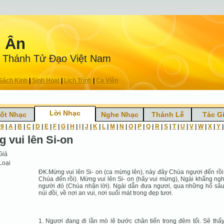
n Ân
 Thánh Tử Ðạo Việt Nam
Sách Kinh
|
Sinh Hoạt
|
Lịch Trình
|
Ca Viên
Lời Nhạc
ốt Nhạc
Nghe Nhạc
Thánh Lễ
Tác G
-9
|
A
|
B
|
C
|
D
|
E
|
F
|
G
|
H
|
I
|
J
|
K
|
L
|
M
|
N
|
O
|
P
|
Q
|
R
|
S
|
T
|
U
|
V
|
W
|
X
|
Y
g vui lên Si-on
Giả
Loại
ĐK.Mừng vui lên Si- on (ca mừng lên), này đây Chúa ngươi đến rồi
Chúa đến rồi). Mừng vui lên Si- on (hãy vui mừng), Ngài khấng ngh
người đó (Chúa nhận lời). Ngài dẫn đưa ngươi, qua những hố sâ
núi đồi, về nơi an vui, nơi suối mát trong đẹp tươi.
1. Ngươi đang đi lần mò lê bước chân tiến trong đêm tối. Sẽ thấ