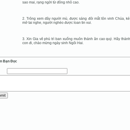
sao mai, rạng ngời từ đông nhô cao.
2. Trông xem đây người mù, được sáng đôi mắt tôn vinh Chúa, kẻ
mở tai nghe, người nghèo được loan tin vui.
3. Xin Gia vê phù trì ban xuống muôn thánh ân cao quý. Hãy thán
con đi, chào mừng ngày sinh Ngôi Hai.
ến Bạn Ðọc