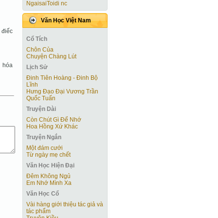
NgaisaiToidi nc
Văn Học Việt Nam
 điếc
Cổ Tích
Chôn Của
Chuyện Chàng Lút
h hóa
Lịch Sử
Đinh Tiên Hoàng - Đinh Bộ
Lĩnh
Hưng Đạo Đại Vương Trần
Quốc Tuấn
Truyện Dài
Còn Chút Gì Ðể Nhớ
Hoa Hồng Xứ Khác
Truyện Ngắn
Một đám cưới
Từ ngày mẹ chết
Văn Học Hiện Ðại
Đêm Không Ngủ
Em Nhớ Mình Xa
Văn Học Cổ
Vài hàng giới thiệu tác giả và
tác phẩm