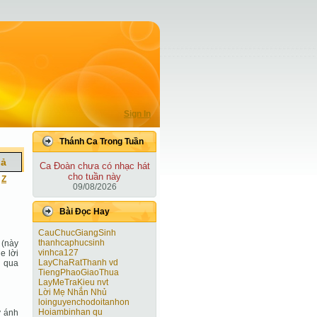
Sign In
Thánh Ca Trong Tuần
iả
Ca Ðoàn chưa có nhạc hát
cho tuần này
|
Z
09/08/2026
Bài Ðọc Hay
CauChucGiangSinh
thanhcaphucsinh
 (này
vinhca127
e lời
LayChaRatThanh vd
u qua
TiengPhaoGiaoThua
LayMeTraKieu nvt
Lời Mẹ Nhắn Nhủ
loinguyenchodoitanhon
Hoiambinhan qu
y ánh