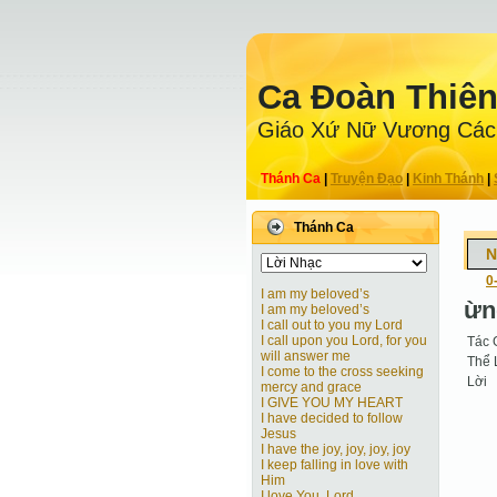
Ca Ðoàn Thiê
Giáo Xứ Nữ Vương Các
Thánh Ca
|
Truyện Ðạo
|
Kinh Thánh
|
Thánh Ca
N
0
I am my beloved’s
ừn
I am my beloved’s
I call out to you my Lord
I call upon you Lord, for you
Tác 
will answer me
Thể 
I come to the cross seeking
Lời
mercy and grace
I GIVE YOU MY HEART
I have decided to follow
Jesus
I have the joy, joy, joy, joy
I keep falling in love with
Him
I love You, Lord