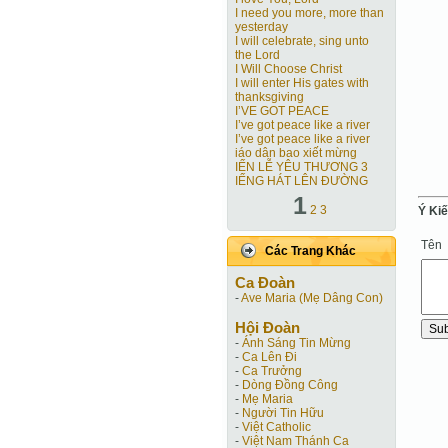
I need you more, more than
yesterday
I will celebrate, sing unto
the Lord
I Will Choose Christ
I will enter His gates with
thanksgiving
I’VE GOT PEACE
I’ve got peace like a river
I’ve got peace like a river
iáo dân bao xiết mừng
IẾN LỄ YÊU THƯƠNG 3
IẾNG HÁT LÊN ĐƯỜNG
1
2
3
Ý Ki
Tên
Các Trang Khác
Ca Ðoàn
-
Ave Maria (Mẹ Dâng Con)
Hội Ðoàn
-
Ánh Sáng Tin Mừng
-
Ca Lên Đi
-
Ca Trưởng
-
Dòng Đồng Công
-
Mẹ Maria
-
Người Tin Hữu
-
Việt Catholic
-
Việt Nam Thánh Ca