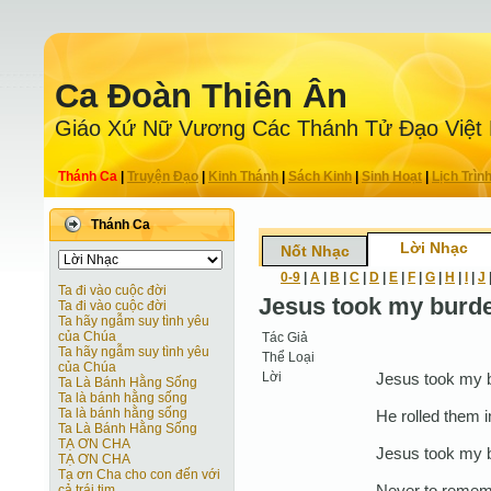
Ca Ðoàn Thiên Ân
Giáo Xứ Nữ Vương Các Thánh Tử Ðạo Việt
Thánh Ca
|
Truyện Ðạo
|
Kinh Thánh
|
Sách Kinh
|
Sinh Hoạt
|
Lịch Trìn
Thánh Ca
Lời Nhạc
Nốt Nhạc
0-9
|
A
|
B
|
C
|
D
|
E
|
F
|
G
|
H
|
I
|
J
Ta đi vào cuộc đời
Jesus took my burd
Ta đi vào cuộc đời
Ta hãy ngẫm suy tình yêu
của Chúa
Tác Giả
Ta hãy ngẫm suy tình yêu
Thể Loại
của Chúa
Lời
Jesus took my b
Ta Là Bánh Hằng Sống
Ta là bánh hằng sống
Ta là bánh hằng sống
He rolled them i
Ta Là Bánh Hằng Sống
TẠ ƠN CHA
Jesus took my b
TẠ ƠN CHA
Tạ ơn Cha cho con đến với
Never to remem
cả trái tim