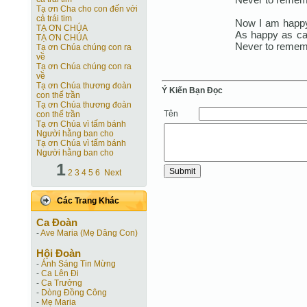
Tạ ơn Cha cho con đến với
cả trái tim
Now I am happy
TẠ ƠN CHÚA
As happy as ca
TẠ ƠN CHÚA
Never to remem
Tạ ơn Chúa chúng con ra
về
Tạ ơn Chúa chúng con ra
về
Tạ ơn Chúa thương đoàn
Ý Kiến Bạn Ðọc
con thế trần
Tạ ơn Chúa thương đoàn
Tên
con thế trần
Tạ ơn Chúa vì tấm bánh
Người hằng ban cho
Tạ ơn Chúa vì tấm bánh
Người hằng ban cho
1
2
3
4
5
6
Next
Các Trang Khác
Ca Ðoàn
-
Ave Maria (Mẹ Dâng Con)
Hội Ðoàn
-
Ánh Sáng Tin Mừng
-
Ca Lên Đi
-
Ca Trưởng
-
Dòng Đồng Công
-
Mẹ Maria