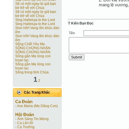
Sẽ có một ngày từ giã bạn
mang lệ vương, 
bè trở về với Chúa
Sẽ có một ngày từ giã bạn
bè trở về với Chúa
Sing Halleluja to the Lord
Ý Kiến Bạn Ðọc
Sing Halleluja to the Lord
Sion hỡi! Vang lên khúc đàn
êm
Tên
Sion hỡi! Vang lên khúc đàn
êm
Sống Chết Yêu Mẹ
SỐNG CHỨNG NHÂN
SỐNG CHỨNG NHÂN
Sống gần Mẹ lòng con
hoan lạc
Sống gần Mẹ lòng con
hoan lạc
Sống trong tình Chúa
1
2
Các Trang Khác
Ca Ðoàn
-
Ave Maria (Mẹ Dâng Con)
Hội Ðoàn
-
Ánh Sáng Tin Mừng
-
Ca Lên Đi
-
Ca Trưởng