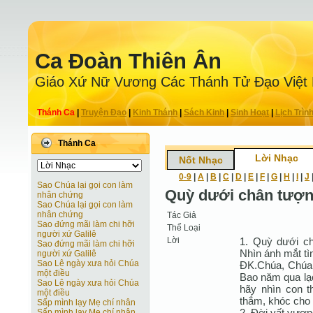
Ca Ðoàn Thiên Ân
Giáo Xứ Nữ Vương Các Thánh Tử Ðạo Việt
Thánh Ca
|
Truyện Ðạo
|
Kinh Thánh
|
Sách Kinh
|
Sinh Hoạt
|
Lịch Trìn
Thánh Ca
Lời Nhạc
Nốt Nhạc
0-9
|
A
|
B
|
C
|
D
|
E
|
F
|
G
|
H
|
I
|
J
Sao Chúa lại gọi con làm
Quỳ dưới chân tượng
nhân chứng
Sao Chúa lại gọi con làm
nhân chứng
Tác Giả
Sao đứng mãi làm chi hỡi
Thể Loại
người xứ Galilê
Lời
1. Quỳ dưới ch
Sao đứng mãi làm chi hỡi
Nhìn ánh mắt tìn
người xứ Galilê
Sao Lê ngày xưa hỏi Chúa
ĐK.Chúa, Chúa 
một điều
Bao năm qua lạc
Sao Lê ngày xưa hỏi Chúa
hãy nhìn con t
một điều
thắm, khóc cho 
Sấp mình lạy Mẹ chí nhân
2. Đời vất vươn
Sấp mình lạy Mẹ chí nhân