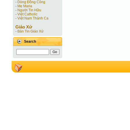
-
Dòng Đồng Công
-
Mẹ Maria
-
Người Tin Hữu
-
Việt Catholic
-
Việt Nam Thánh Ca
Giáo Xứ
-
Bản Tin Giáo Xứ
Search