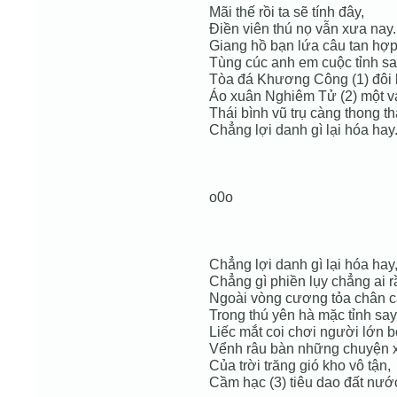
Mãi thế rồi ta sẽ tính đây,
Điền viên thú nọ vẫn xưa nay.
Giang hồ bạn lứa câu tan hợ
Tùng cúc anh em cuộc tỉnh sa
Tòa đá Khương Công (1) đôi 
Áo xuân Nghiêm Tử (2) một v
Thái bình vũ trụ càng thong th
Chẳng lợi danh gì lại hóa hay
o0o
Chẳng lợi danh gì lại hóa hay
Chẳng gì phiền lụy chẳng ai r
Ngoài vòng cương tỏa chân c
Trong thú yên hà mặc tỉnh say
Liếc mắt coi chơi người lớn b
Vểnh râu bàn những chuyện 
Của trời trăng gió kho vô tận,
Cầm hạc (3) tiêu dao đất nướ