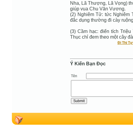
Nha, Lã Thượng, Lã Vọng) thư
giúp vua Chu Văn Vương.
(2) Nghiêm Tử: tức Nghiêm 
đắc dụng thường đi cày ruộn
(3) Cầm hạc: điển tích Triệ
Thục chỉ đem theo một cây đà
Đi Thi T
Ý Kiến Bạn Ðọc
Tên