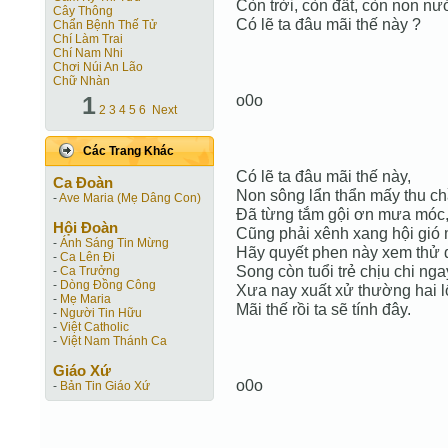
Còn trời, còn đất, còn non nư
Cây Thông
Có lẽ ta đâu mãi thế này ?
Chẩn Bệnh Thế Tử
Chí Làm Trai
Chí Nam Nhi
Chơi Núi An Lão
Chữ Nhàn
1
o0o
2
3
4
5
6
Next
Các Trang Khác
Có lẽ ta đâu mãi thế này,
Ca Ðoàn
Non sông lẩn thẩn mấy thu ch
-
Ave Maria (Mẹ Dâng Con)
Đã từng tắm gội ơn mưa móc
Hội Ðoàn
Cũng phải xênh xang hội gió 
-
Ánh Sáng Tin Mừng
Hãy quyết phen này xem thử 
-
Ca Lên Đi
Song còn tuổi trẻ chịu chi nga
-
Ca Trưởng
-
Dòng Đồng Công
Xưa nay xuất xử thường hai lố
-
Mẹ Maria
Mãi thế rồi ta sẽ tính đây.
-
Người Tin Hữu
-
Việt Catholic
-
Việt Nam Thánh Ca
Giáo Xứ
o0o
-
Bản Tin Giáo Xứ