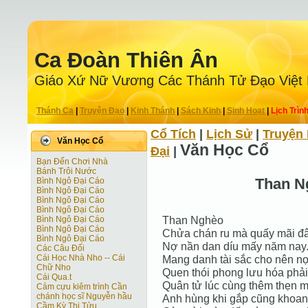
Ca Ðoàn Thiên Ân
Giáo Xứ Nữ Vương Các Thánh Tử Ðạo Việt
Thánh Ca
|
Truyện Ðạo
|
Kinh Thánh
|
Sách Kinh
|
Sinh Hoạt
|
Lịch Trìn
Cổ Tích
|
Lịch Sử
|
Truyện 
Văn Học Cổ
Văn Học Cổ
Ðại
|
Bạn Đến Chơi Nhà
Bánh Trôi Nước
Than N
Bình Ngô Đại Cáo
Bình Ngô Đại Cáo
Bình Ngô Đại Cáo
Bình Ngô Đại Cáo
Than Nghèo
Bình Ngô Đại Cáo
Bình Ngô Đại Cáo
Chửa chán ru mà quấy mãi đâ
Bình Ngô Đại Cáo
Nợ nần dan díu mấy năm nay
Các Câu Đối
Cái Học Nhà Nho -- Cái
Mang danh tài sắc cho nên nợ
Chữ Nho
Quen thói phong lưu hóa phải
Cái Qua.t
Quân tử lúc cùng thêm thẹn m
Cảm cựu kiêm trình Cần
chánh học sĩ Nguyễn hầu
Anh hùng khi gắp cũng khoanh
Cầm Kỳ Thi Tửu