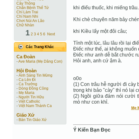
Cây Thông
khi điếu thuốc, khi miếng trầu.
Chẩn Bệnh Thế Tử
Chí Làm Trai
Chí Nam Nhi
Khi chè chuyên năm bảy chén
Chơi Núi An Lão
Chữ Nhàn
1
khi Kiều lẩy một đôi câu;
2
3
4
5
6
Next
Tỉnh một lúc, lâu lâu rồi lại điế
Các Trang Khác
Điếc như thế, ai không muốn 
Điếc như anh dễ bắt chước ru
Ca Ðoàn
Hỏi anh, anh cứ ậm à.
-
Ave Maria (Mẹ Dâng Con)
Hội Ðoàn
-
Ánh Sáng Tin Mừng
o0o
-
Ca Lên Đi
(1) Con trâu hễ người đi cày 
-
Ca Trưởng
-
Dòng Đồng Công
trong khi bảo "cày" thì nó lại
-
Mẹ Maria
(2) Ngồi giữa đám nói cười t
-
Người Tin Hữu
mò như con khỉ.
-
Việt Catholic
-
Việt Nam Thánh Ca
Mẹ 
Giáo Xứ
-
Bản Tin Giáo Xứ
Ý Kiến Bạn Ðọc