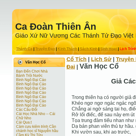
Ca Ðoàn Thiên Ân
Giáo Xứ Nữ Vương Các Thánh Tử Ðạo Việt
Thánh Ca
|
Truyện Ðạo
|
Kinh Thánh
|
Sách Kinh
|
Sinh Hoạt
|
Lịch Trìn
Cổ Tích
|
Lịch Sử
|
Truyện 
Văn Học Cổ
Văn Học Cổ
Ðại
|
Bạn Đến Chơi Nhà
Bánh Trôi Nước
Giả Các
Bình Ngô Đại Cáo
Bình Ngô Đại Cáo
Bình Ngô Đại Cáo
Bình Ngô Đại Cáo
Trong thiên hạ có người giả đ
Bình Ngô Đại Cáo
Bình Ngô Đại Cáo
Khéo ngơ ngơ ngác ngác ngỡ 
Bình Ngô Đại Cáo
Chẳng ai ngờ sáng tai họ, điếc 
Các Câu Đối
Cái Học Nhà Nho -- Cái
Rở lối điếc, để sau này em út
Chữ Nho
Tọa trung đàm tiếu nhan như
Cái Qua.t
Dạ bán phan viên thủ tự hầu. 
Cảm cựu kiêm trình Cần
chánh học sĩ Nguyễn hầu
Khi vườn sau, khi ao trước,
Cầm Kỳ Thi Tửu