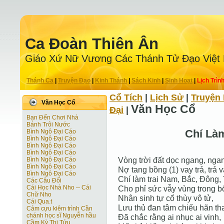
Ca Ðoàn Thiên Ân
Giáo Xứ Nữ Vương Các Thánh Tử Ðạo Việt
Thánh Ca
|
Truyện Ðạo
|
Kinh Thánh
|
Sách Kinh
|
Sinh Hoạt
|
Lịch Trìn
Cổ Tích
|
Lịch Sử
|
Truyện 
Văn Học Cổ
Văn Học Cổ
Ðại
|
Bạn Đến Chơi Nhà
Bánh Trôi Nước
Chí Làm
Bình Ngô Đại Cáo
Bình Ngô Đại Cáo
Bình Ngô Đại Cáo
Bình Ngô Đại Cáo
Vòng trời đất dọc ngang, nga
Bình Ngô Đại Cáo
Bình Ngô Đại Cáo
Nợ tang bồng (1) vay trả, trả v
Bình Ngô Đại Cáo
Chí làm trai Nam, Bắc, Đông, 
Các Câu Đối
Cái Học Nhà Nho -- Cái
Cho phỉ sức vẫy vùng trong b
Chữ Nho
Nhân sinh tự cổ thùy vô tử,
Cái Qua.t
Lưu thủ đan tâm chiếu hãn tha
Cảm cựu kiêm trình Cần
chánh học sĩ Nguyễn hầu
Đã chắc rằng ai nhục ai vinh,
Cầm Kỳ Thi Tửu