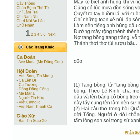
Mấy kẻ biết anh hùng khi vị n
Cây Thông
Cũng có lúc mưa dồn sóng vỗ
Chẩn Bệnh Thế Tử
Chí Làm Trai
Quyết ra tay buồm lái với cu
Chí Nam Nhi
Chí những toan xẻ núi lấp sô
Chơi Núi An Lão
Làm nên tiếng anh hùng đâu đ
Chữ Nhàn
1
Đường mây rộng thênh thênh 
2
3
4
5
6
Next
Nợ tang bồng trang trắng, vỗ 
Thảnh thơi thơ túi rượu bầu.
Các Trang Khác
Ca Ðoàn
o0o
-
Ave Maria (Mẹ Dâng Con)
Hội Ðoàn
-
Ánh Sáng Tin Mừng
-
Ca Lên Đi
(1) Tang bồng: từ "tang bồng
-
Ca Trưởng
-
Dòng Đồng Công
bồng. Theo Lễ Kinh: cha mẹ 
-
Mẹ Maria
dâu và tên bằng cỏ bồng treo
-
Người Tin Hữu
này lấy cung tên làm nên sự n
-
Việt Catholic
-
Việt Nam Thánh Ca
(2) Hai câu thơ trong bài Q
đời Tống. Người ở đời chẳng
Giáo Xứ
tấm lòng son soi trong sử xan
-
Bản Tin Giáo Xứ
Phận Sự