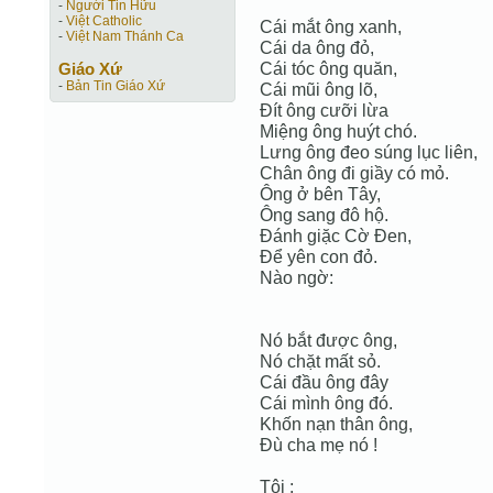
-
Người Tin Hữu
-
Việt Catholic
Cái mắt ông xanh,
-
Việt Nam Thánh Ca
Cái da ông đỏ,
Cái tóc ông quăn,
Giáo Xứ
-
Bản Tin Giáo Xứ
Cái mũi ông lõ,
Đít ông cưỡi lừa
Miệng ông huýt chó.
Lưng ông đeo súng lục liên,
Chân ông đi giầy có mỏ.
Ông ở bên Tây,
Ông sang đô hộ.
Đánh giặc Cờ Đen,
Để yên con đỏ.
Nào ngờ:
Nó bắt được ông,
Nó chặt mất sỏ.
Cái đầu ông đây
Cái mình ông đó.
Khốn nạn thân ông,
Đù cha mẹ nó !
Tôi :