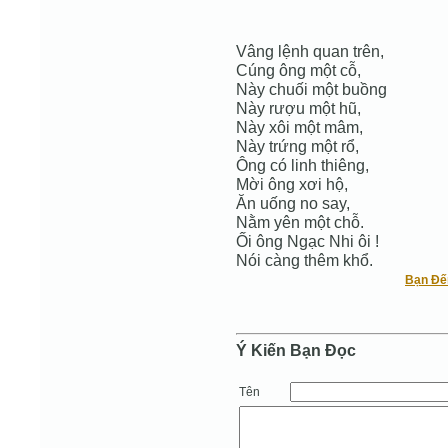
Vâng lệnh quan trên,
Cúng ông một cỗ,
Này chuối một buồng
Này rượu một hũ,
Này xôi một mâm,
Này trứng một rổ,
Ông có linh thiêng,
Mời ông xơi hộ,
Ăn uống no say,
Nằm yên một chỗ.
Ối ông Ngạc Nhi ôi !
Nói càng thêm khổ.
Bạn Đế
Ý Kiến Bạn Ðọc
Tên