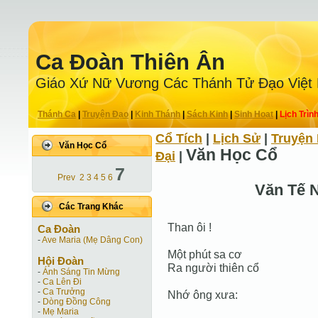
Ca Ðoàn Thiên Ân
Giáo Xứ Nữ Vương Các Thánh Tử Ðạo Việt
Thánh Ca
|
Truyện Ðạo
|
Kinh Thánh
|
Sách Kinh
|
Sinh Hoạt
|
Lịch Trìn
Cổ Tích
|
Lịch Sử
|
Truyện 
Văn Học Cổ
Văn Học Cổ
Ðại
|
7
Prev
2
3
4
5
6
Văn Tế 
Các Trang Khác
Than ôi !
Ca Ðoàn
-
Ave Maria (Mẹ Dâng Con)
Một phút sa cơ
Hội Ðoàn
Ra người thiên cổ
-
Ánh Sáng Tin Mừng
-
Ca Lên Đi
-
Ca Trưởng
Nhớ ông xưa:
-
Dòng Đồng Công
-
Mẹ Maria