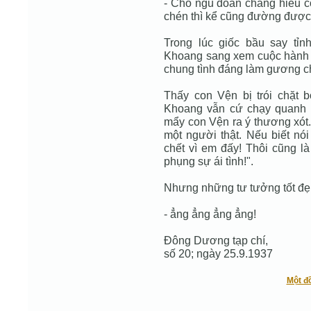
- Chó ngũ đoản chẳng hiểu c
chén thì kể cũng đường được
Trong lúc giốc bầu say tỉn
Khoang sang xem cuộc hành hì
chung tình đáng làm gương cho
Thấy con Vện bị trói chặt b
Khoang vẫn cứ chạy quanh 
mẩy con Vện ra ý thương xót.
một người thật. Nếu biết nó
chết vì em đấy! Thôi cũng là
phụng sự ái tình!".
Nhưng những tư tưởng tốt đẹp
- ẳng ẳng ẳng ẳng!
Đông Dương tạp chí,
số 20; ngày 25.9.1937
Một đ