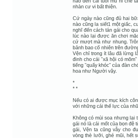
nào đến cái tuổi mũ ni che t
nhàn cư vi bất thiện.
Cứ ngày nào cũng đủ hai bữa
nào cũng la siết1 một giấc, c
nghĩ đến cách tán gái cho qu
lúc nào lại được ăn chơi mặc
cứ mượt mà như nhung. Trôn
bảnh bao cố nhiên trên đường 
Vện chỉ trong ít lâu đã lừng 
đinh cho cái "xã hội có mõm"
tiếng "quấy khóc" của đàn ch
hoa như Người vậy.
*
* *
Nếu có ai được mục kích công
với những cái thế lực của nhữ
Không có mùi soa nhưng lại t
gái nó là cái mốt của bọn đệ
gái, Vện ta cũng vẫy cho đu
vòng thè lưỡi, ghé mũi, hết 