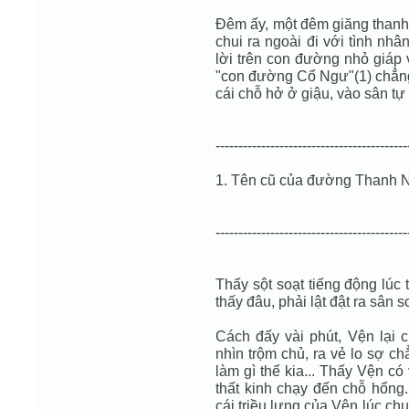
Đêm ấy, một đêm giăng thanh 
chui ra ngoài đi với tình nhâ
lời trên con đường nhỏ giáp 
"con đường Cổ Ngư"(1) chẳng
cái chỗ hở ở giậu, vào sân tự
------------------------------------------
1. Tên cũ của đường Thanh Ni
------------------------------------------
Thấy sột soạt tiếng động lúc
thấy đâu, phải lật đật ra sân so
Cách đấy vài phút, Vện lại c
nhìn trộm chủ, ra vẻ lo sợ c
làm gì thế kia... Thấy Vện có
thất kinh chạy đến chỗ hổng
cái triều lưng của Vện lúc chu