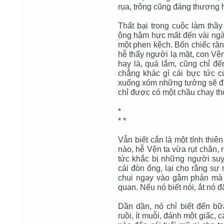
rụa, trông cũng đáng thương h
Thất bại trong cuộc làm thầy
ông hậm hực mất đến vài ngày
một phen kệch. Bốn chiếc ră
hễ thấy người lạ mặt, con Vệ
hay là, quá lắm, cũng chỉ đế
chẳng khác gì cái bực tức c
xuống xóm những tưởng sẽ đư
chỉ được có một chầu chay thô
*
* *
Vẫn biết cắn là một tính thiên
nào, hễ Vện ta vừa rụt chân, 
tức khắc bị những người suỵ
cái đòn ống, lại cho rằng sự
chui ngay vào gậm phản mà 
quan. Nếu nó biết nói, ắt nó 
Dần dần, nó chỉ biết đến bữa
ruồi, ít muỗi, đánh một giấc,