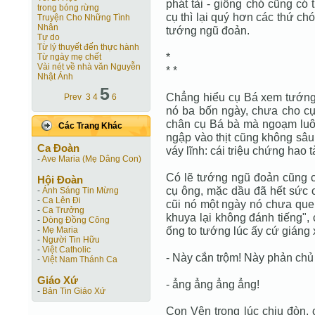
phát tài - giống chó cũng c
trong bóng rừng
cụ thì lại quý hơn các thứ ch
Truyện Cho Những Tình
Nhân
tướng ngũ đoản.
Tự do
Từ lý thuyết đến thực hành
*
Từ ngày mẹ chết
Vài nét về nhà văn Nguyễn
* *
Nhật Ánh
5
Chẳng hiểu cụ Bá xem tướng
Prev
3
4
6
nó ba bốn ngày, chưa cho cụ 
chân cụ Bá bà mà ngoạm luô
Các Trang Khác
ngập vào thịt cũng không sâu
Ca Ðoàn
váy lĩnh: cái triệu chứng hao tà
-
Ave Maria (Mẹ Dâng Con)
Có lẽ tướng ngũ đoản cũng c
Hội Ðoàn
cụ ông, mặc dầu đã hết sức c
-
Ánh Sáng Tin Mừng
-
Ca Lên Đi
cũi nó một ngày nó chưa quen
-
Ca Trưởng
khuya lại không đánh tiếng",
-
Dòng Đồng Công
ống to tướng lúc ấy cứ giáng
-
Mẹ Maria
-
Người Tin Hữu
-
Việt Catholic
- Này cắn trộm! Này phản chủ 
-
Việt Nam Thánh Ca
Giáo Xứ
- ẳng ẳng ẳng ẳng!
-
Bản Tin Giáo Xứ
Con Vện trong lúc chịu đòn, 