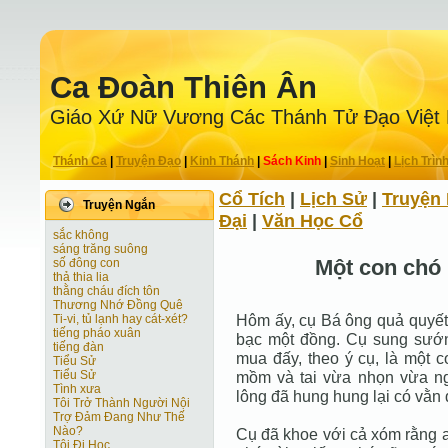
Ca Ðoàn Thiên Ân
Giáo Xứ Nữ Vương Các Thánh Tử Ðạo Việt
Thánh Ca
|
Truyện Ðạo
|
Kinh Thánh
|
Sách Kinh
|
Sinh Hoạt
|
Lịch Trìn
Cổ Tích
|
Lịch Sử
|
Truyện 
Truyện Ngắn
Ðại
|
Văn Học Cổ
sắc không
sáng trăng suông
Một con chó
số đông con
thả thia lia
thằng cháu đích tôn
Thương Nhớ Đồng Quê
Hôm ấy, cụ Bá ông quả quyết m
Ti-vi, tủ lạnh hay cát-xét?
tiếng pháo xuân
bạc một đồng. Cụ sung sướ
tiếng đàn
mua đấy, theo ý cụ, là một co
Tiểu Sử
Tiểu Sử
mồm và tai vừa nhọn vừa ngắ
Tình xưa
lông đã hung hung lại có vằn
Tôi Trở Thành Người Nội
Trợ Ðảm Ðang Như Thế
Nào?
Cụ đã khoe với cả xóm rằng a
Tôi Đi Học