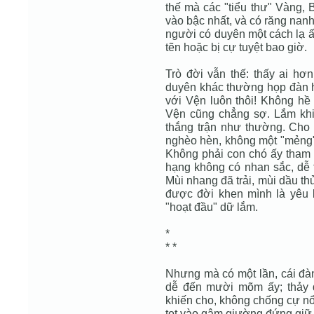
thế mà các "tiểu thư" Vàng, 
vào bậc nhất, và có răng nanh
người có duyên một cách lạ ấ
tẽn hoặc bị cự tuyệt bao giờ.
Trò đời vẫn thế: thấy ai hơ
duyên khác thường họp đàn h
với Vện luôn thôi! Không hề 
Vện cũng chẳng sợ. Lắm khi
thắng trận như thường. Cho 
nghèo hèn, không một "mẻng" 
Không phải con chó ấy tham
hạng không có nhan sắc, dễ 
Mùi nhang đã trải, mùi dầu th
được đời khen mình là yêu b
"hoạt đầu" dữ lắm.
*
* *
Nhưng mà có một lần, cái đà
dễ đến mười mõm ấy; thảy 
khiến cho, không chống cự nổ
tọt vào gậm giường đứng giữ 