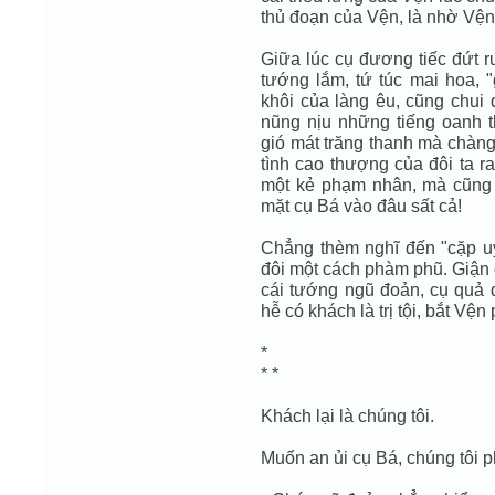
thủ đoạn của Vện, là nhờ Vệ
Giữa lúc cụ đương tiếc đứt r
tướng lắm, tứ túc mai hoa, "
khôi của làng êu, cũng chui
nũng nịu những tiếng oanh th
gió mát trăng thanh mà chàng
tình cao thượng của đôi ta r
một kẻ phạm nhân, mà cũng 
mặt cụ Bá vào đâu sất cả!
Chẳng thèm nghĩ đến "cặp u
đôi một cách phàm phũ. Giận 
cái tướng ngũ đoản, cụ quả q
hễ có khách là trị tội, bắt Vện 
*
* *
Khách lại là chúng tôi.
Muốn an ủi cụ Bá, chúng tôi ph