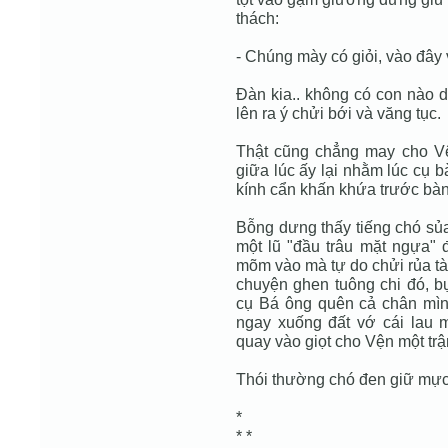
thách:
- Chúng mày có giỏi, vào đây 
Đàn kia.. không có con nào 
lên ra ý chửi bới và văng tục.
Thật cũng chẳng may cho Vệ
giữa lúc ấy lại nhằm lúc cụ
kính cẩn khấn khứa trước bàn
Bỗng dưng thấy tiếng chó sủa 
một lũ "đầu trâu mặt ngựa
mõm vào mà tự do chửi rủa tàn
chuyện ghen tuông chi đó, bự
cụ Bá ông quên cả chân mình
ngay xuống đất vớ cái lau m
quay vào giọt cho Vện một trận
Thói thường chó đen giữ mực
*
* *