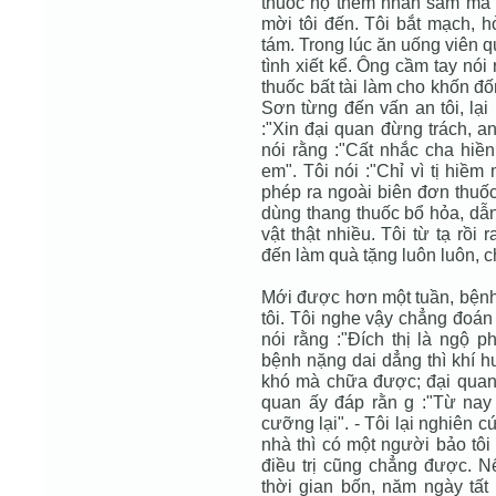
thuốc nọ thêm nhân sâm mà c
mời tôi đến. Tôi bắt mạch, 
tám. Trong lúc ăn uống viên q
tình xiết kể. Ông cầm tay nói 
thuốc bất tài làm cho khốn đ
Sơn từng đến vấn an tôi, lại 
:"Xin đại quan đừng trách, a
nói rằng :"Cất nhắc cha hiề
em". Tôi nói :"Chỉ vì tị hiềm
phép ra ngoài biên đơn thuốc
dùng thang thuốc bổ hỏa, dẫn
vật thật nhiều. Tôi từ tạ rồi
đến làm quà tặng luôn luôn, c
Mới được hơn một tuần, bệnh l
tôi. Tôi nghe vậy chẳng đoán
nói rằng :"Đích thị là ngộ 
bệnh nặng dai dẳng thì khí h
khó mà chữa được; đại quan t
quan ấy đáp rằn g :"Từ nay
cưỡng lại". - Tôi lại nghiên cứ
nhà thì có một người bảo tôi
điều trị cũng chẳng được. N
thời gian bốn, năm ngày tất