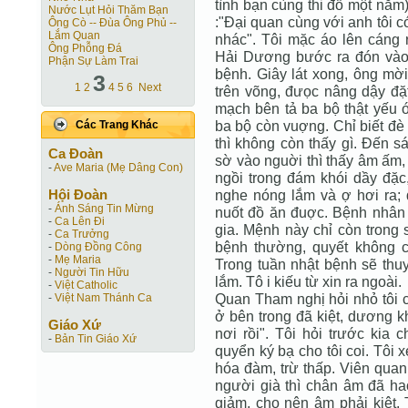
tình bạn cùng thi đỗ một năm
Nước Lụt Hỏi Thăm Bạn
:"Đại quan cùng với anh tôi c
Ông Cò -- Đùa Ông Phủ --
Lắm Quan
nhác". Tôi mặc áo lên cáng 
Ông Phỗng Đá
Hải Dương bước ra đón vào 
Phận Sự Làm Trai
bệnh. Giây lát xong, ông mờ
3
1
2
4
5
6
Next
trên võng, đưọc nâng dậy đặ
mạch bên tả ba bộ thật yếu
ba bộ còn vuợng. Chỉ biết đè
Các Trang Khác
thì không còn thấy gì. Đến s
Ca Ðoàn
sờ vào nguời thì thấy âm ấm, 
-
Ave Maria (Mẹ Dâng Con)
ngồi trong đám khói dầy đặc,
Hội Ðoàn
nghe nóng lắm và ợ hơi ra; đạ
-
Ánh Sáng Tin Mừng
nuốt đồ ăn đuợc. Bệnh nhân n
-
Ca Lên Đi
gia. Mệnh này chỉ còn trong s
-
Ca Trưởng
bệnh thường, quyết không có
-
Dòng Đồng Công
-
Mẹ Maria
Trong tuần nhật bệnh sẽ thu
-
Người Tin Hữu
lắm. Tô i kiếu từ xin ra ngoài.
-
Việt Catholic
Quan Tham nghị hỏi nhỏ tôi c
-
Việt Nam Thánh Ca
ở bên trong đã kiệt, dương 
Giáo Xứ
nơi rồi". Tôi hỏi trước ki
-
Bản Tin Giáo Xứ
quyển ký bạ cho tôi coi. Tôi 
hóa đàm, trừ thấp. Viên quan 
người già thì chân âm đã hao,
giảm, cho nên âm phải kiệt. 