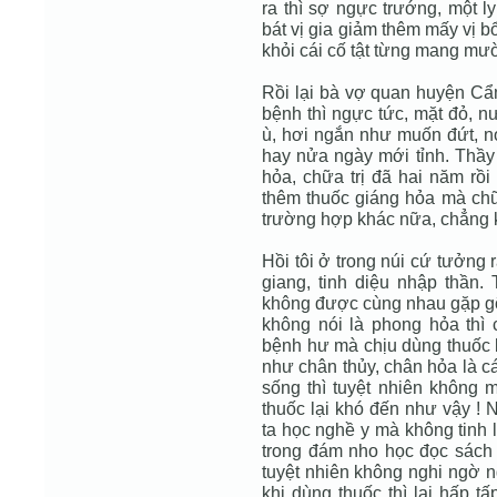
ra thì sợ ngực trướng, một l
bát vị gia giảm thêm mấy vị b
khỏi cái cố tật từng mang mườ
Rồi lại bà vợ quan huyện Cẩ
bệnh thì ngực tức, mặt đỏ, nư
ù, hơi ngắn như muốn đứt, nó
hay nửa ngày mới tỉnh. Thầy
hỏa, chữa trị đã hai năm rồi
thêm thuốc giáng hỏa mà chữa
trường hợp khác nữa, chẳng k
Hồi tôi ở trong núi cứ tưởng 
giang, tinh diệu nhập thần.
không được cùng nhau gặp gỡ. 
không nói là phong hỏa thì
bệnh hư mà chịu dùng thuốc b
như chân thủy, chân hỏa là cá
sống thì tuyệt nhiên không m
thuốc lại khó đến như vậy !
ta học nghề y mà không tinh l
trong đám nho học đọc sách t
tuyệt nhiên không nghi ngờ n
khi dùng thuốc thì lại hấp tấ