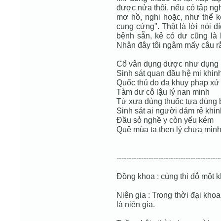
được nửa thôi, nếu có tập ng
mơ hồ, nghi hoặc, như thể k
cung cứng". Thật là lời nói đí
bệnh sẵn, kẻ có dư cũng là 
Nhân đây tôi ngâm mấy câu rằ
Cổ vân dụng dược như dụng 
Sinh sát quan đầu hệ mi khin
Quốc thủ do đa khuy phạp xứ
Tàm dư cô lậu lý nan minh
Từ xưa dùng thuốc tựa dùng 
Sinh sát ai người dám rẻ khin
Đầu sỏ nghề y còn yếu kém
Quê mùa ta thẹn lý chưa min
------------------------------------------
Đồng khoa : cùng thi đỗ một 
Niên gia : Trong thời đại khoa
là niên gia.