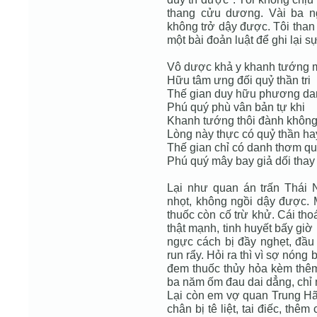
thang cửu dương. Vài ba n
không trở dậy được. Tôi than 
một bài đoản luật để ghi lại s
Vô dược khả y khanh tướng
Hữu tâm ưng đối quỷ thần tri
Thế gian duy hữu phương dan
Phú quý phù vân bản tự khi
Khanh tướng thôi đành không
Lòng này thực có quỷ thần ha
Thế gian chỉ có danh thơm q
Phú quý mây bay giả dối thay
Lại như quan án trấn Thái 
nhọt, không ngồi dậy được. 
thuốc còn cố trừ khử. Cái tho
thật mạnh, tinh huyết bấy giờ 
ngực cách bị đầy nghẹt, đầu 
run rẩy. Hỏi ra thì vì sợ nón
đem thuốc thủy hỏa kèm thêm
ba năm ốm đau dai dẳng, chỉ m
Lại còn em vợ quan Trung Hãn
chân bị tê liệt, tai điếc, th