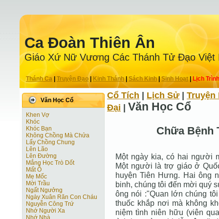
Ca Ðoàn Thiên Ân
Giáo Xứ Nữ Vương Các Thánh Tử Ðạo Việt
Thánh Ca
|
Truyện Ðạo
|
Kinh Thánh
|
Sách Kinh
|
Sinh Hoạt
|
Lịch Trìn
Cổ Tích
|
Lịch Sử
|
Truyện 
Văn Học Cổ
Văn Học Cổ
Ðại
|
Khen Vợ
Khóc
Chữa Bệnh T
Khóc Bạn
Không Chồng Mà Chửa
Lấy Chồng Chung
Lên Lão
Một ngày kia, có hai người m
Lên Đường
Mắng Học Trò Dốt
Một người là trợ giáo ở Quố
Mất Ô
huyện Tiên Hưng. Hai ông n
Mẹ Mốc
Mời Trầu
binh, chúng tôi đến mời quý s
Ngất Ngưởng
ông nói :"Quan lớn chúng tô
Ngày Xuân Răn Con Cháu
thuốc khắp nơi mà không kh
Nguyễn Công Trứ
Nhớ Người Xa
niệm tình niên hữu (viên q
Nhớ Nhà