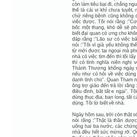
còn làm tiêu bại đi, chẳng n
thế là cái vị khí chưa tuyệt
chứ riêng bệnh cũng không đ
việc được. Tôi nói rằng :"C
bốc một thang, khó dễ sẽ ph
biết đại quan có ưng cho khô
đáp rằng :"Lão sư có việc bả
nói :"Tôi vì già yếu không th
từ mới được tại ngoại mà ph
nhà có việc tìm đến thì tôi l
thì có tình nghĩa niên nghị v
Thánh Thượng không ngày n
nếu như có hỏi về việc dùng 
danh tính cho". Quan Tham ng
ông trợ giáo đến trả lời rằng 
điều đình, bất tất e ngại". T
dùng thục địa, ban long, tất 
dùng. Tôi từ biệt về nhà.
Ngày hôm sau, trời còn thật 
nói rằng :"Thật là thần dượ
uống hai ba nước, các chứn
nhà đều hết sức mừng rỡ. Qua