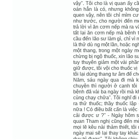
vậy". Tôi cho là vị quan ấy c
oán hẳn là có, nhưng không 
quen vậy, nên tôi chỉ mỉm cư
như trước, cho người đến mời
trả lời vì ăn cơm nếp mà ra vậ
tất lại ăn cơm nếp mà bệnh t
cầu đến lão sư làm gì, chỉ vì
là thử dù ng một lần, hoặc ngh
một thang, trong một ngày m
chừng bị ngộ thuốc, xin lão s
tuy thuyên giảm một vài phần
giữ được, tôi vội cho thuốc vị
tôi lại dùng thang tư âm để ch
Năm, sáu ngày qua đi mà kh
chuyện thì người ở cạnh tôi 
bệnh đã vài ba ngày rồi mà k
cùng chạy chữa". Tôi nghĩ đi 
ra thử thuốc; thầy thuốc lập
nữa ! Có điều bất cẩn là việc
cải được ư ?" - Ngày hôm sau
quan Tham nghị cũng đến mời
mọi lẽ kêu nài thảm thiết, t
ngày mai sẽ lại thay tay khác.
duy trì được". Tôi không chịu