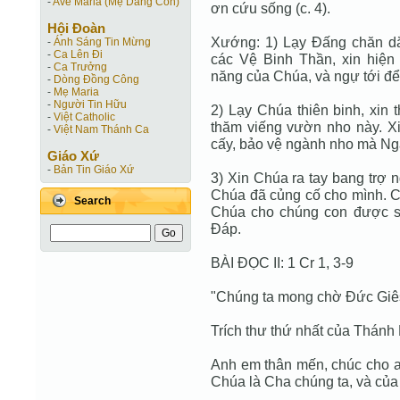
-
Ave Maria (Mẹ Dâng Con)
ơn cứu sống (c. 4).
Hội Ðoàn
Xướng: 1) Lạy Đấng chăn dắt 
-
Ánh Sáng Tin Mừng
-
Ca Lên Đi
các Vệ Binh Thần, xin hiện 
-
Ca Trưởng
năng của Chúa, và ngự tới để
-
Dòng Đồng Công
-
Mẹ Maria
-
Người Tin Hữu
2) Lạy Chúa thiên binh, xin t
-
Việt Catholic
thăm viếng vườn nho này. X
-
Việt Nam Thánh Ca
cấy, bảo vệ ngành nho mà Ngà
Giáo Xứ
-
Bản Tin Giáo Xứ
3) Xin Chúa ra tay bang trợ
Chúa đã củng cố cho mình. C
Search
Chúa cho chúng con được số
Đáp.
BÀI ĐỌC II: 1 Cr 1, 3-9
"Chúng ta mong chờ Đức Giêsu
Trích thư thứ nhất của Thánh 
Anh em thân mến, chúc cho a
Chúa là Cha chúng ta, và của