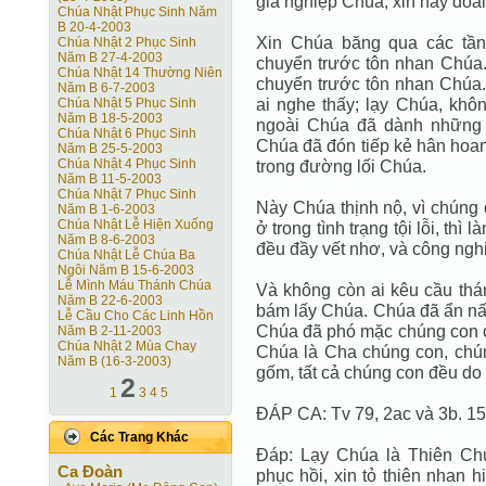
gia nghiệp Chúa, xin hãy đoái 
Chúa Nhật Phục Sinh Năm
B 20-4-2003
Xin Chúa băng qua các tần
Chúa Nhật 2 Phục Sinh
Năm B 27-4-2003
chuyển trước tôn nhan Chúa.
Chúa Nhật 14 Thường Niên
chuyển trước tôn nhan Chúa.
Năm B 6-7-2003
ai nghe thấy; lạy Chúa, khô
Chúa Nhật 5 Phục Sinh
Năm B 18-5-2003
ngoài Chúa đã dành những 
Chúa Nhật 6 Phục Sinh
Chúa đã đón tiếp kẻ hân hoan
Năm B 25-5-2003
Chúa Nhật 4 Phục Sinh
trong đường lối Chúa.
Năm B 11-5-2003
Chúa Nhật 7 Phục Sinh
Này Chúa thịnh nộ, vì chúng 
Năm B 1-6-2003
Chúa Nhật Lễ Hiện Xuống
ở trong tình trạng tội lỗi, th
Năm B 8-6-2003
đều đầy vết nhơ, và công ngh
Chúa Nhật Lễ Chúa Ba
Ngôi Năm B 15-6-2003
Lễ Mình Máu Thánh Chúa
Và không còn ai kêu cầu thá
Năm B 22-6-2003
bám lấy Chúa. Chúa đã ẩn nấ
Lễ Cầu Cho Các Linh Hồn
Chúa đã phó mặc chúng con ch
Năm B 2-11-2003
Chúa Nhật 2 Mùa Chay
Chúa là Cha chúng con, chún
Năm B (16-3-2003)
gốm, tất cả chúng con đều do 
2
1
3
4
5
ĐÁP CA: Tv 79, 2ac và 3b. 15
Các Trang Khác
Đáp: Lạy Chúa là Thiên Ch
Ca Ðoàn
phục hồi, xin tỏ thiên nhan 