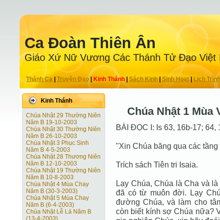
Ca Ðoàn Thiên Ân
Giáo Xứ Nữ Vương Các Thánh Tử Ðạo Việt
Thánh Ca
|
Truyện Ðạo
|
Kinh Thánh
|
Sách Kinh
|
Sinh Hoạt
|
Lịch Trìn
Kinh Thánh
Chúa Nhật 1 Mùa 
Chúa Nhật 29 Thường Niên
Năm B 19-10-2003
BÀI ĐỌC I: Is 63, 16b-17; 64, 
Chúa Nhật 30 Thường Niên
Năm B 26-10-2003
Chúa Nhật 3 Phục Sinh
"Xin Chúa băng qua các tầng 
Năm B 4-5-2003
Chúa Nhật 28 Thương Niên
Năm B 12-10-2003
Trích sách Tiên tri Isaia.
Chúa Nhật 19 Thường Niên
Năm B 10-8-2003
Lạy Chúa, Chúa là Cha và l
Chúa Nhật 4 Mùa Chay
Năm B (30-3-2003)
đã có từ muôn đời. Lạy Chú
Chúa Nhật 5 Mùa Chay
đường Chúa, và làm cho tâm
Năm B (6-4-2003)
còn biết kính sợ Chúa nữa? V
Chúa Nhật Lễ Lá Năm B
(13-4-2003)