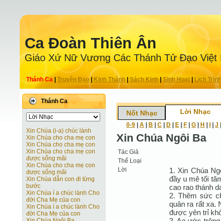
Ca Ðoàn Thiên Ân
Giáo Xứ Nữ Vương Các Thánh Tử Ðạo Việt
Thánh Ca
|
Truyện Ðạo
|
Kinh Thánh
|
Sách Kinh
|
Sinh Hoạt
|
Lịch Trìn
Thánh Ca
Lời Nhạc
Nốt Nhạc
0-9
|
A
|
B
|
C
|
D
|
E
|
F
|
G
|
H
|
I
|
J
Xin Chúa (i-a) chúc lành
Xin Chúa Ngôi Ba
Xin Chúa cho cha mẹ con
Xin Chúa cho cha mẹ con
Xin Chúa cho cha mẹ con
Tác Giả
được sống mãi
Thể Loại
Xin Chúa cho cha mẹ con
Lời
1. Xin Chúa Ng
được sống mãi
đầy u mê tối tă
Xin Chúa dẫn con đi từng
bước
cao rao thánh d
Xin Chúa í a chúc lành Cho
2. Thêm sức c
đời Cha Mẹ của con
quân ra rất xa.
Xin Chúa í a chúc lành Cho
được yên trỉ kh
đời Cha Mẹ của con
3. Ao ước trôn
Xin Chúa Ngôi Ba