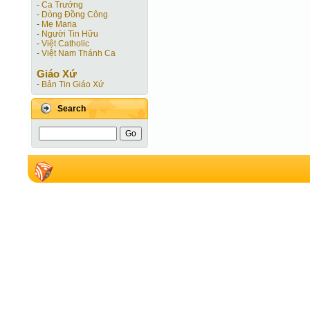
-
Ca Trưởng
-
Dòng Đồng Công
-
Mẹ Maria
-
Người Tin Hữu
-
Việt Catholic
-
Việt Nam Thánh Ca
Giáo Xứ
-
Bản Tin Giáo Xứ
Search