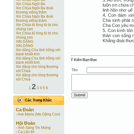
Xin Chúa Ngôi Ba
luôn ơn chứa c
Xin Chúa Ngôi Ba đoái
linh hồn nhơ uế 
thương viếng thăm
4. Con dám xin 
Xin Chúa Ngôi Ba đoái
Cha sinh phát 
thương viếng thăm
Cha Con yêu mế
Xin Chúa tỏ lòng từ bi cho
chúng con
5. Con kính tôn
Xin Chúa tỏ lòng từ bi cho
thân con sống n
chúng con
Khắng đoái thư
XIN DÂNG
XIN DÂNG
Xin dâng Cha tình hồng với
bánh khiết tinh
Xin dâng Cha tình hồng với
Ý Kiến Bạn Ðọc
bánh khiết tinh
Xin dâng cho lòng thương
Tên
xót Chúa
Xin dâng cho lòng thương
xót Chúa
2
1
3
4
5
6
Các Trang Khác
Ca Ðoàn
-
Ave Maria (Mẹ Dâng Con)
Hội Ðoàn
-
Ánh Sáng Tin Mừng
-
Ca Lên Đi