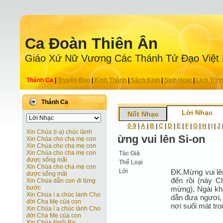
Ca Ðoàn Thiên Ân
Giáo Xứ Nữ Vương Các Thánh Tử Ðạo Việt
Thánh Ca
|
Truyện Ðạo
|
Kinh Thánh
|
Sách Kinh
|
Sinh Hoạt
|
Lịch Trìn
Thánh Ca
Lời Nhạc
Nốt Nhạc
0-9
|
A
|
B
|
C
|
D
|
E
|
F
|
G
|
H
|
I
|
J
Xin Chúa (i-a) chúc lành
ừng vui lên Si-on
Xin Chúa cho cha mẹ con
Xin Chúa cho cha mẹ con
Xin Chúa cho cha mẹ con
Tác Giả
được sống mãi
Thể Loại
Xin Chúa cho cha mẹ con
Lời
ĐK.Mừng vui lê
được sống mãi
đến rồi (này C
Xin Chúa dẫn con đi từng
bước
mừng), Ngài khấ
Xin Chúa í a chúc lành Cho
dẫn đưa ngươi, 
đời Cha Mẹ của con
nơi suối mát tro
Xin Chúa í a chúc lành Cho
đời Cha Mẹ của con
Xin Chúa Ngôi Ba