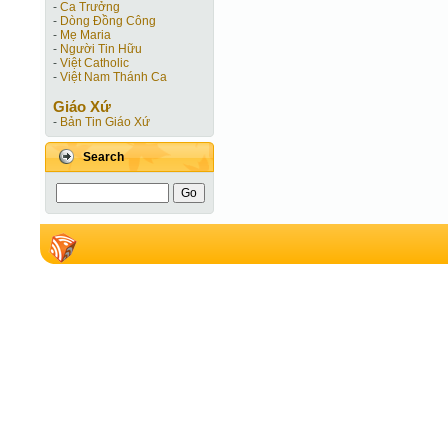
-
Ca Trưởng
-
Dòng Đồng Công
-
Mẹ Maria
-
Người Tin Hữu
-
Việt Catholic
-
Việt Nam Thánh Ca
Giáo Xứ
-
Bản Tin Giáo Xứ
Search