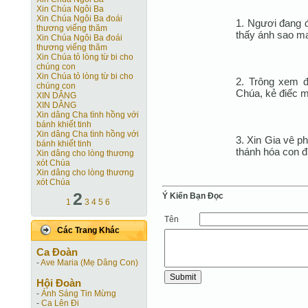
Xin Chúa Ngôi Ba
Xin Chúa Ngôi Ba đoái
1. Ngươi đang đ
thương viếng thăm
thấy ánh sao ma
Xin Chúa Ngôi Ba đoái
thương viếng thăm
Xin Chúa tỏ lòng từ bi cho
chúng con
Xin Chúa tỏ lòng từ bi cho
2. Trông xem đ
chúng con
Chúa, kẻ điếc m
XIN DÂNG
XIN DÂNG
Xin dâng Cha tình hồng với
bánh khiết tinh
Xin dâng Cha tình hồng với
3. Xin Gia vê p
bánh khiết tinh
thánh hóa con đ
Xin dâng cho lòng thương
xót Chúa
Xin dâng cho lòng thương
xót Chúa
2
Ý Kiến Bạn Ðọc
1
3
4
5
6
Tên
Các Trang Khác
Ca Ðoàn
-
Ave Maria (Mẹ Dâng Con)
Hội Ðoàn
-
Ánh Sáng Tin Mừng
-
Ca Lên Đi