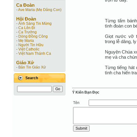
Ca Ðoàn
-
Ave Maria (Mẹ Dâng Con)
Hội Ðoàn
Từng tấm bánh 
-
Ánh Sáng Tin Mừng
tình đoàn con b
-
Ca Lên Đi
-
Ca Trưởng
Giọt nước vỡ t
-
Dòng Đồng Công
-
Mẹ Maria
trong lễ dâng, l
-
Người Tin Hữu
-
Việt Catholic
Nguyện Chúa xu
-
Việt Nam Thánh Ca
mẹ và cha chúng
Giáo Xứ
Từng tiếng hát
-
Bản Tin Giáo Xứ
tình cha hiến tr
Search
Ý Kiến Bạn Ðọc
Tên