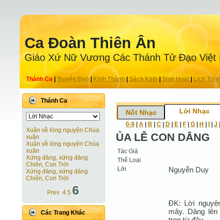
Ca Ðoàn Thiên Ân
Giáo Xứ Nữ Vương Các Thánh Tử Ðạo Việt
Thánh Ca
|
Truyện Ðạo
|
Kinh Thánh
|
Sách Kinh
|
Sinh Hoạt
|
Lịch Trìn
Thánh Ca
Lời Nhạc
Nốt Nhạc
0-9
|
A
|
B
|
C
|
D
|
E
|
F
|
G
|
H
|
I
|
J
Xuân về lòng nguyện Chúa
ỦA LỄ CON DÂNG
xuân
Xuân về lòng nguyện Chúa
xuân
Tác Giả
Xứng đáng, xứng đáng
Thể Loại
Chiên, Con Trời
Lời
Nguyễn Duy
Xứng đáng, xứng đáng
Chiên, Con Trời
6
Prev
4
5
ĐK: Lời nguyện
mây. Dâng lên 
Các Trang Khác
trọn từ đây.