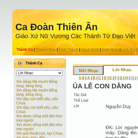
Ca Ðoàn Thiên Ân
Giáo Xứ Nữ Vương Các Thánh Tử Ðạo Việt
Thánh Ca
|
Truyện Ðạo
|
Kinh Thánh
|
Sách Kinh
|
Sinh Hoạt
|
Lịch Trìn
Thánh Ca
Lời Nhạc
Nốt Nhạc
0-9
|
A
|
B
|
C
|
D
|
E
|
F
|
G
|
H
|
I
|
J
Xin dâng Mẹ muôn tiếng
ỦA LỄ CON DÂNG
lòng, tiếng lòng
Xin dâng Mẹ muôn tiếng
lòng, tiếng lòng
Tác Giả
Xin dậy con biết yêu, yêu
Thể Loại
Chúa
Lời
Nguyễn Duy
Xin dậy con biết yêu, yêu
Chúa
Xin được sống một đời như
mọi người
Xin được sống một đời như
ĐK: Lời nguyện
mọi người
mây. Dâng lên 
Xin giải thoát con, lạy Chúa,
trọn từ đây.
xin mau mau đến