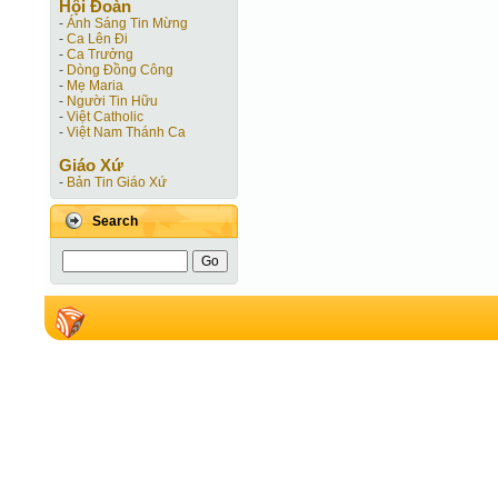
Hội Ðoàn
-
Ánh Sáng Tin Mừng
-
Ca Lên Đi
-
Ca Trưởng
-
Dòng Đồng Công
-
Mẹ Maria
-
Người Tin Hữu
-
Việt Catholic
-
Việt Nam Thánh Ca
Giáo Xứ
-
Bản Tin Giáo Xứ
Search