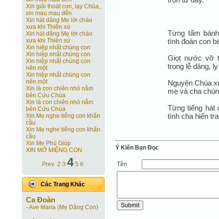
Xin giải thoát con, lạy Chúa,
xin mau mau đến
Xin hát dâng Mẹ lời chào
xưa khi Thiên sứ
Từng tấm bánh 
Xin hát dâng Mẹ lời chào
tình đoàn con b
xưa khi Thiên sứ
Xin hiệp nhất chúng con
Xin hiệp nhất chúng con
Giọt nước vỡ t
Xin hiệp nhất chúng con
trong lễ dâng, l
nên một
Xin hiệp nhất chúng con
nên một
Nguyện Chúa xu
Xin là con chiên nhỏ nằm
mẹ và cha chúng
bên Cứu Chúa
Xin là con chiên nhỏ nằm
Từng tiếng hát
bên Cứu Chúa
tình cha hiến tr
Xin Mẹ nghe tiếng con khẩn
cầu
Xin Mẹ nghe tiếng con khẩn
cầu
Xin Mẹ Phù Giúp
Ý Kiến Bạn Ðọc
XIN MỞ MIỆNG CON
4
Tên
Prev
2
3
5
6
Các Trang Khác
Ca Ðoàn
-
Ave Maria (Mẹ Dâng Con)