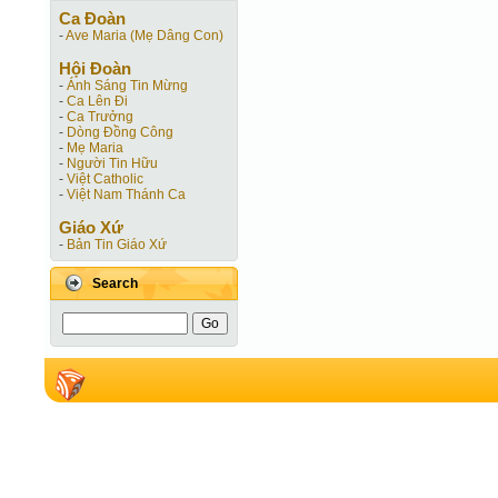
Ca Ðoàn
-
Ave Maria (Mẹ Dâng Con)
Hội Ðoàn
-
Ánh Sáng Tin Mừng
-
Ca Lên Đi
-
Ca Trưởng
-
Dòng Đồng Công
-
Mẹ Maria
-
Người Tin Hữu
-
Việt Catholic
-
Việt Nam Thánh Ca
Giáo Xứ
-
Bản Tin Giáo Xứ
Search