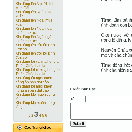
Xin dâng lên Mẹ lời kinh
Mân Côi
Xin dâng lên Ngài mùa
xuân
Từng tấm bánh 
Xin dâng lên Ngài mùa
tình đoàn con b
xuân
Xin dâng lên Ngài ngàn
muôn mơ ước
Giọt nước vỡ t
Xin dâng lên Ngài ngàn
trong lễ dâng, l
muôn mơ ước
Xin dâng lên trời lời kinh
đơn sơ
Nguyện Chúa xu
Xin dâng lên trời lời kinh
mẹ và cha chúng
đơn sơ
Xin dâng lời cảm tạ hồng ân
Từng tiếng hát
Thiên Chúa bao la
tình cha hiến tr
Xin dâng lời cảm tạ hồng ân
Thiên Chúa bao la
Xin dâng lời ngợi khen
hồng ân ban dạt dào
Xin dâng lời ngợi khen
Ý Kiến Bạn Ðọc
hồng ân ban dạt dào
Xin dâng Mẹ muôn tiếng
lòng
Tên
Xin dâng Mẹ muôn tiếng
lòng
3
1
2
4
5
6
Các Trang Khác