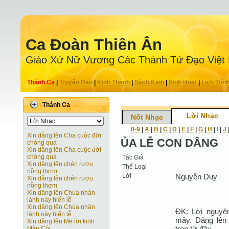
Ca Ðoàn Thiên Ân
Giáo Xứ Nữ Vương Các Thánh Tử Ðạo Việt
Thánh Ca
|
Truyện Ðạo
|
Kinh Thánh
|
Sách Kinh
|
Sinh Hoạt
|
Lịch Trìn
Thánh Ca
Lời Nhạc
Nốt Nhạc
0-9
|
A
|
B
|
C
|
D
|
E
|
F
|
G
|
H
|
I
|
J
Xin dâng lên Cha cuộc đời
ỦA LỄ CON DÂNG
chóng qua
Xin dâng lên Cha cuộc đời
chóng qua
Tác Giả
Xin dâng lên chén rượu
Thể Loại
nồng thơm
Lời
Nguyễn Duy
Xin dâng lên chén rượu
nồng thơm
Xin dâng lên Chúa nhân
lành này hiến lễ
Xin dâng lên Chúa nhân
ĐK: Lời nguyện
lành này hiến lễ
mây. Dâng lên 
Xin dâng lên Mẹ lời kinh
trọn từ đây.
Mân Côi