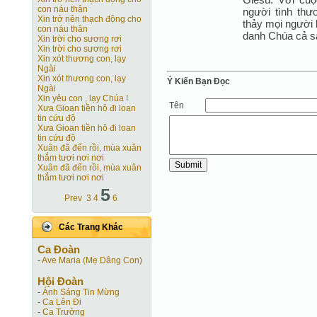
con náu thân
người tình th
Xin trở nên thạch động cho
thảy mọi người 
con náu thân
danh Chúa cả s
Xin trời cho sương rơi
Xin trời cho sương rơi
Xin xót thương con, lạy
Ngài
Xin xót thương con, lạy
Ý Kiến Bạn Ðọc
Ngài
Xin yêu con , lạy Chúa !
Tên
Xưa Gioan tiền hô đi loan
tin cứu độ
Xưa Gioan tiền hô đi loan
tin cứu độ
Xuân đã đến rồi, mùa xuân
thắm tươi nơi nơi
Xuân đã đến rồi, mùa xuân
thắm tươi nơi nơi
5
Prev
3
4
6
Các Trang Khác
Ca Ðoàn
-
Ave Maria (Mẹ Dâng Con)
Hội Ðoàn
-
Ánh Sáng Tin Mừng
-
Ca Lên Đi
-
Ca Trưởng