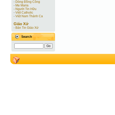
-
Dòng Đồng Công
-
Mẹ Maria
-
Người Tin Hữu
-
Việt Catholic
-
Việt Nam Thánh Ca
Giáo Xứ
-
Bản Tin Giáo Xứ
Search