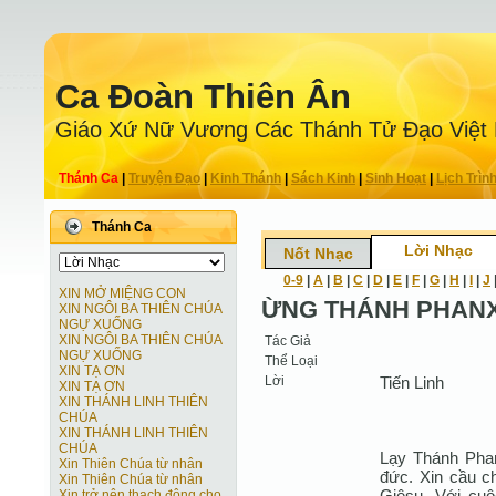
Ca Ðoàn Thiên Ân
Giáo Xứ Nữ Vương Các Thánh Tử Ðạo Việt
Thánh Ca
|
Truyện Ðạo
|
Kinh Thánh
|
Sách Kinh
|
Sinh Hoạt
|
Lịch Trìn
Thánh Ca
Lời Nhạc
Nốt Nhạc
0-9
|
A
|
B
|
C
|
D
|
E
|
F
|
G
|
H
|
I
|
J
XIN MỞ MIỆNG CON
ỪNG THÁNH PHANX
XIN NGÔI BA THIÊN CHÚA
NGỰ XUỐNG
XIN NGÔI BA THIÊN CHÚA
Tác Giả
NGỰ XUỐNG
Thể Loại
XIN TẠ ƠN
Lời
Tiến Linh
XIN TẠ ƠN
XIN THÁNH LINH THIÊN
CHÚA
XIN THÁNH LINH THIÊN
CHÚA
Lạy Thánh Pha
Xin Thiên Chúa từ nhân
đức. Xin cầu c
Xin Thiên Chúa từ nhân
Giêsu. Với cu
Xin trở nên thạch động cho