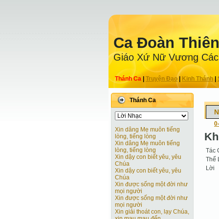
Ca Ðoàn Thiê
Giáo Xứ Nữ Vương Các
Thánh Ca
|
Truyện Ðạo
|
Kinh Thánh
|
Thánh Ca
N
0
Xin dâng Mẹ muôn tiếng
Kh
lòng, tiếng lòng
Xin dâng Mẹ muôn tiếng
lòng, tiếng lòng
Tác 
Xin dậy con biết yêu, yêu
Thể 
Chúa
Lời
Xin dậy con biết yêu, yêu
Chúa
Xin được sống một đời như
mọi người
Xin được sống một đời như
mọi người
Xin giải thoát con, lạy Chúa,
xin mau mau đến