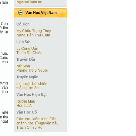
NgaisaiToidi nc
n làm
Văn Học Việt Nam
. Con
Cổ Tích
ể tìm
Mỵ Châu Trọng Thủy
ên đi
Nàng Tiên Thứ Chín
Lịch Sử
Lý Công Uẩn
Thiên Đô Chiếu
Chúa.
 Cuộc
Truyện Dài
n cho
Nữ Sinh
Phòng Trọ 3 Người
Truyện Ngắn
nhưng
một cuộc bút chiến
i vẫn
một người ốm
 tình
Văn Học Hiện Ðại
Rướm Máu
Hồn Là Ai
Văn Học Cổ
 biết
n tìm
Cảm cựu kiêm trình Cần
 ngát
chánh học sĩ Nguyễn hầu
Trách Chiêu Hổ