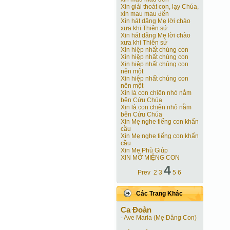
Xin giải thoát con, lạy Chúa,
xin mau mau đến
Xin hát dâng Mẹ lời chào
xưa khi Thiên sứ
Xin hát dâng Mẹ lời chào
xưa khi Thiên sứ
Xin hiệp nhất chúng con
Xin hiệp nhất chúng con
Xin hiệp nhất chúng con
nên một
Xin hiệp nhất chúng con
nên một
Xin là con chiên nhỏ nằm
bên Cứu Chúa
Xin là con chiên nhỏ nằm
bên Cứu Chúa
Xin Mẹ nghe tiếng con khẩn
cầu
Xin Mẹ nghe tiếng con khẩn
cầu
Xin Mẹ Phù Giúp
XIN MỞ MIỆNG CON
4
Prev
2
3
5
6
Các Trang Khác
Ca Ðoàn
-
Ave Maria (Mẹ Dâng Con)