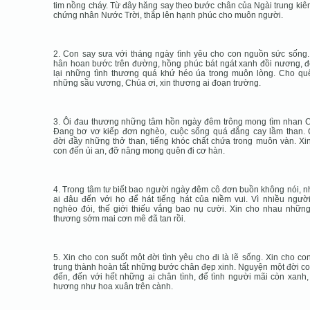
tim nồng cháy. Từ đây hăng say theo bước chân của Ngài trung kiê
chứng nhân Nước Trời, thắp lên hạnh phúc cho muôn người.
2. Con say sưa với tháng ngày tình yêu cho con nguồn sức sống
hân hoan bước trên đường, hồng phúc bát ngát xanh đồi nương, đ
lại những tình thương quá khứ héo úa trong muôn lòng. Cho qu
những sầu vương, Chúa ơi, xin thương ai đoạn trường.
3. Ôi đau thương những tâm hồn ngày đêm trông mong tìm nhan 
Ðang bơ vơ kiếp đơn nghèo, cuộc sống quá đắng cay lầm than.
đời đầy những thở than, tiếng khóc chất chứa trong muôn vàn. Xi
con đến ủi an, đỡ nâng mong quên đi cơ hàn.
4. Trong tâm tư biết bao người ngày đêm cô đơn buồn không nói, 
ai đâu đến với họ để hát tiếng hát của niềm vui. Vì nhiều ngườ
nghèo đói, thế giới thiếu vắng bao nụ cười. Xin cho nhau những
thương sớm mai cơn mê đã tan rồi.
5. Xin cho con suốt một đời tình yêu cho đi là lẽ sống. Xin cho con
trung thành hoàn tất những bước chân đẹp xinh. Nguyện một đời co
đến, đến với hết những ai chân tình, để tình người mãi còn xanh,
hương như hoa xuân trên cành.