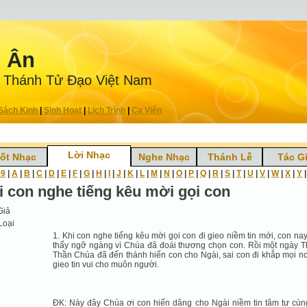
n Ân
 Thánh Tử Ðạo Việt Nam
Sách Kinh
|
Sinh Hoạt
|
Lịch Trình
|
Ca Viên
Lời Nhạc
ốt Nhạc
Nghe Nhạc
Thánh Lễ
Tác G
-9
|
A
|
B
|
C
|
D
|
E
|
F
|
G
|
H
|
I
|
J
|
K
|
L
|
M
|
N
|
O
|
P
|
Q
|
R
|
S
|
T
|
U
|
V
|
W
|
X
|
Y
i con nghe tiếng kêu mời gọi con
Giả
Loại
1. Khi con nghe tiếng kêu mời gọi con đi gieo niềm tin mới, con na
thấy ngỡ ngàng vì Chúa đã đoái thương chọn con. Rồi một ngày 
Thần Chúa đã đến thánh hiến con cho Ngài, sai con đi khắp mọi nơ
gieo tin vui cho muôn người.
ÐK: Này đây Chúa ơi con hiến dâng cho Ngài niềm tin tâm tư cùng