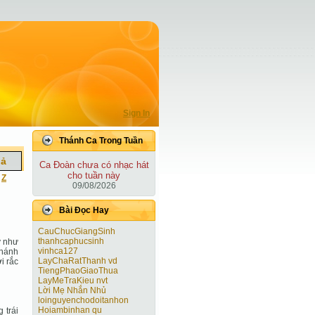
Sign In
Thánh Ca Trong Tuần
iả
Ca Ðoàn chưa có nhạc hát
cho tuần này
|
Z
09/08/2026
Bài Ðọc Hay
CauChucGiangSinh
thanhcaphucsinh
y như
vinhca127
Thánh
LayChaRatThanh vd
i rắc
TiengPhaoGiaoThua
LayMeTraKieu nvt
Lời Mẹ Nhắn Nhủ
loinguyenchodoitanhon
Hoiambinhan qu
 trái