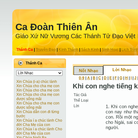
Ca Ðoàn Thiên Ân
Giáo Xứ Nữ Vương Các Thánh Tử Ðạo Việt
Thánh Ca
|
Truyện Ðạo
|
Kinh Thánh
|
Sách Kinh
|
Sinh Hoạt
|
Lịch Trìn
Thánh Ca
Lời Nhạc
Nốt Nhạc
0-9
|
A
|
B
|
C
|
D
|
E
|
F
|
G
|
H
|
I
|
J
Xin Chúa (i-a) chúc lành
Khi con nghe tiếng 
Xin Chúa cho cha mẹ con
Xin Chúa cho cha mẹ con
Xin Chúa cho cha mẹ con
Tác Giả
được sống mãi
Thể Loại
Xin Chúa cho cha mẹ con
Lời
1. Khi con nghe
được sống mãi
con nay như th
Xin Chúa dẫn con đi từng
bước
con. Rồi một n
Xin Chúa í a chúc lành Cho
cho Ngài, sai c
đời Cha Mẹ của con
người.
Xin Chúa í a chúc lành Cho
đời Cha Mẹ của con
Xin Chúa Ngôi Ba