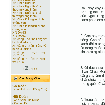
Xin Chúa Ngôi Ba
Xin Chúa Ngôi Ba đoái
ÐK: Này đây Ch
thương viếng thăm
tư cùng trái ti
Xin Chúa Ngôi Ba đoái
của Ngài trung
thương viếng thăm
hạnh phúc cho 
Xin Chúa tỏ lòng từ bi cho
chúng con
Xin Chúa tỏ lòng từ bi cho
chúng con
XIN DÂNG
2. Con say sưa
XIN DÂNG
Xin dâng Cha tình hồng với
sống. Con hân 
bánh khiết tinh
xanh đồi nương
Xin dâng Cha tình hồng với
úa trong muôn l
bánh khiết tinh
xin thương ai đ
Xin dâng cho lòng thương
xót Chúa
Xin dâng cho lòng thương
xót Chúa
2
3. Ôi đau thươ
1
3
4
5
6
nhan Chúa. Ða
đắng cay lầm th
Các Trang Khác
chất chứa tron
mong quên đi c
Ca Ðoàn
-
Ave Maria (Mẹ Dâng Con)
Hội Ðoàn
4. Trong tâm tư
-
Ánh Sáng Tin Mừng
nói, nhưng ai đâ
-
Ca Lên Đi