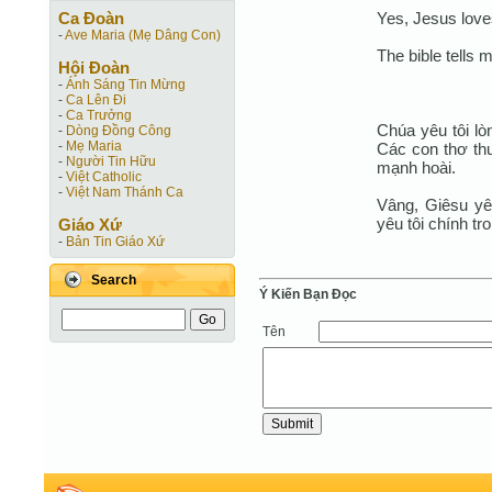
Yes, Jesus lov
Ca Ðoàn
-
Ave Maria (Mẹ Dâng Con)
The bible tells 
Hội Ðoàn
-
Ánh Sáng Tin Mừng
-
Ca Lên Đi
-
Ca Trưởng
Chúa yêu tôi lòn
-
Dòng Đồng Công
-
Mẹ Maria
Các con thơ th
-
Người Tin Hữu
mạnh hoài.
-
Việt Catholic
-
Việt Nam Thánh Ca
Vâng, Giêsu yê
yêu tôi chính tr
Giáo Xứ
-
Bản Tin Giáo Xứ
Search
Ý Kiến Bạn Ðọc
Tên