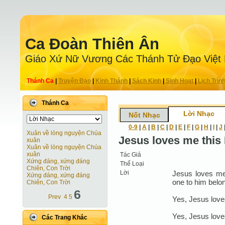
Ca Ðoàn Thiên Ân
Giáo Xứ Nữ Vương Các Thánh Tử Ðạo Việt
Thánh Ca
|
Truyện Ðạo
|
Kinh Thánh
|
Sách Kinh
|
Sinh Hoạt
|
Lịch Trìn
Thánh Ca
Lời Nhạc
Nốt Nhạc
0-9
|
A
|
B
|
C
|
D
|
E
|
F
|
G
|
H
|
I
|
J
Xuân về lòng nguyện Chúa
Jesus loves me this
xuân
Xuân về lòng nguyện Chúa
xuân
Tác Giả
Xứng đáng, xứng đáng
Thể Loại
Chiên, Con Trời
Lời
Jesus loves me t
Xứng đáng, xứng đáng
one to him belon
Chiên, Con Trời
6
Prev
4
5
Yes, Jesus lov
Yes, Jesus lov
Các Trang Khác