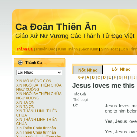
Ca Ðoàn Thiên Ân
Giáo Xứ Nữ Vương Các Thánh Tử Ðạo Việt
Thánh Ca
|
Truyện Ðạo
|
Kinh Thánh
|
Sách Kinh
|
Sinh Hoạt
|
Lịch Trìn
Thánh Ca
Lời Nhạc
Nốt Nhạc
0-9
|
A
|
B
|
C
|
D
|
E
|
F
|
G
|
H
|
I
|
J
XIN MỞ MIỆNG CON
Jesus loves me this
XIN NGÔI BA THIÊN CHÚA
NGỰ XUỐNG
XIN NGÔI BA THIÊN CHÚA
Tác Giả
NGỰ XUỐNG
Thể Loại
XIN TẠ ƠN
Lời
Jesus loves me t
XIN TẠ ƠN
one to him belon
XIN THÁNH LINH THIÊN
CHÚA
XIN THÁNH LINH THIÊN
Yes, Jesus lov
CHÚA
Xin Thiên Chúa từ nhân
Yes, Jesus lov
Xin Thiên Chúa từ nhân
Xin trở nên thạch động cho