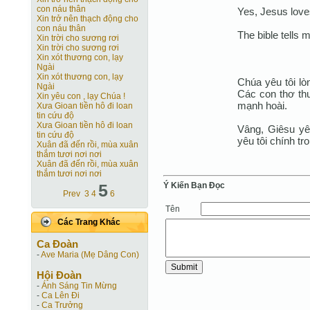
con náu thân
Yes, Jesus lov
Xin trở nên thạch động cho
con náu thân
The bible tells 
Xin trời cho sương rơi
Xin trời cho sương rơi
Xin xót thương con, lạy
Ngài
Xin xót thương con, lạy
Chúa yêu tôi lòn
Ngài
Các con thơ th
Xin yêu con , lạy Chúa !
mạnh hoài.
Xưa Gioan tiền hô đi loan
tin cứu độ
Xưa Gioan tiền hô đi loan
Vâng, Giêsu yê
tin cứu độ
yêu tôi chính tr
Xuân đã đến rồi, mùa xuân
thắm tươi nơi nơi
Xuân đã đến rồi, mùa xuân
thắm tươi nơi nơi
Ý Kiến Bạn Ðọc
5
Prev
3
4
6
Tên
Các Trang Khác
Ca Ðoàn
-
Ave Maria (Mẹ Dâng Con)
Hội Ðoàn
-
Ánh Sáng Tin Mừng
-
Ca Lên Đi
-
Ca Trưởng