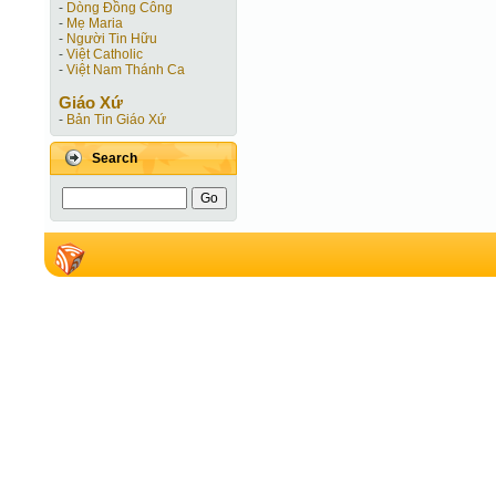
-
Dòng Đồng Công
-
Mẹ Maria
-
Người Tin Hữu
-
Việt Catholic
-
Việt Nam Thánh Ca
Giáo Xứ
-
Bản Tin Giáo Xứ
Search