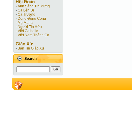
Hội Ðoàn
-
Ánh Sáng Tin Mừng
-
Ca Lên Đi
-
Ca Trưởng
-
Dòng Đồng Công
-
Mẹ Maria
-
Người Tin Hữu
-
Việt Catholic
-
Việt Nam Thánh Ca
Giáo Xứ
-
Bản Tin Giáo Xứ
Search