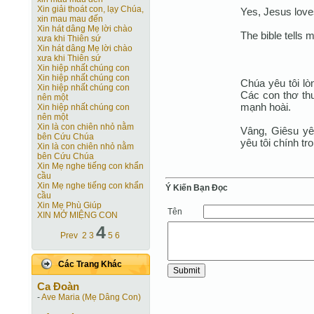
Xin giải thoát con, lạy Chúa,
Yes, Jesus lov
xin mau mau đến
Xin hát dâng Mẹ lời chào
The bible tells 
xưa khi Thiên sứ
Xin hát dâng Mẹ lời chào
xưa khi Thiên sứ
Xin hiệp nhất chúng con
Xin hiệp nhất chúng con
Chúa yêu tôi lòn
Xin hiệp nhất chúng con
Các con thơ th
nên một
mạnh hoài.
Xin hiệp nhất chúng con
nên một
Xin là con chiên nhỏ nằm
Vâng, Giêsu yê
bên Cứu Chúa
yêu tôi chính tr
Xin là con chiên nhỏ nằm
bên Cứu Chúa
Xin Mẹ nghe tiếng con khẩn
cầu
Xin Mẹ nghe tiếng con khẩn
Ý Kiến Bạn Ðọc
cầu
Xin Mẹ Phù Giúp
Tên
XIN MỞ MIỆNG CON
4
Prev
2
3
5
6
Các Trang Khác
Ca Ðoàn
-
Ave Maria (Mẹ Dâng Con)