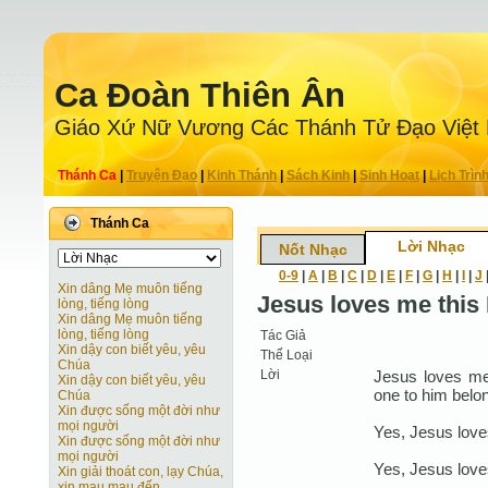
Ca Ðoàn Thiên Ân
Giáo Xứ Nữ Vương Các Thánh Tử Ðạo Việt
Thánh Ca
|
Truyện Ðạo
|
Kinh Thánh
|
Sách Kinh
|
Sinh Hoạt
|
Lịch Trìn
Thánh Ca
Lời Nhạc
Nốt Nhạc
0-9
|
A
|
B
|
C
|
D
|
E
|
F
|
G
|
H
|
I
|
J
Xin dâng Mẹ muôn tiếng
Jesus loves me this
lòng, tiếng lòng
Xin dâng Mẹ muôn tiếng
lòng, tiếng lòng
Tác Giả
Xin dậy con biết yêu, yêu
Thể Loại
Chúa
Lời
Jesus loves me t
Xin dậy con biết yêu, yêu
one to him belon
Chúa
Xin được sống một đời như
mọi người
Yes, Jesus lov
Xin được sống một đời như
mọi người
Yes, Jesus lov
Xin giải thoát con, lạy Chúa,
xin mau mau đến