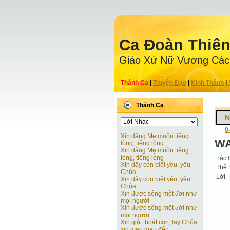
Ca Ðoàn Thiê
Giáo Xứ Nữ Vương Các
Thánh Ca
|
Truyện Ðạo
|
Kinh Thánh
|
Thánh Ca
N
0
Xin dâng Mẹ muôn tiếng
WA
lòng, tiếng lòng
Xin dâng Mẹ muôn tiếng
lòng, tiếng lòng
Tác 
Xin dậy con biết yêu, yêu
Thể 
Chúa
Lời
Xin dậy con biết yêu, yêu
Chúa
Xin được sống một đời như
mọi người
Xin được sống một đời như
mọi người
Xin giải thoát con, lạy Chúa,
xin mau mau đến