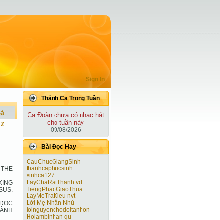
Sign In
Thánh Ca Trong Tuần
iả
Ca Ðoàn chưa có nhạc hát
cho tuần này
|
Z
09/08/2026
Bài Ðọc Hay
CauChucGiangSinh
thanhcaphucsinh
 THE
vinhca127
LayChaRatThanh vd
KING
TiengPhaoGiaoThua
SUS,
LayMeTraKieu nvt
Lời Mẹ Nhắn Nhủ
 DỌC
loinguyenchodoitanhon
HÀNH
Hoiambinhan qu