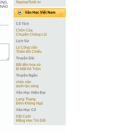
NgaisaiToidi nc
ÙNG,
 NÀO
Văn Học Việt Nam
Cổ Tích
Chôn Của
Chuyện Chàng Lút
Lịch Sử
Lý Công Uẩn
Thiên Đô Chiếu
Truyện Dài
Bắt đền hoa sứ
Bí Mật Kẻ Trộm
Truyện Ngắn
chán nản
dưới làn sóng
Văn Học Hiện Ðại
Lang Thang
Đêm Không Ngủ
Văn Học Cổ
Dệt Cưởi
Mắng Học Trò Dốt