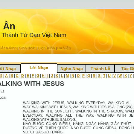
n Ân
 Thánh Tử Ðạo Việt Nam
Sách Kinh
|
Sinh Hoạt
|
Lịch Trình
|
Ca Viên
Lời Nhạc
ốt Nhạc
Nghe Nhạc
Thánh Lễ
Tác G
-9
|
A
|
B
|
C
|
D
|
E
|
F
|
G
|
H
|
I
|
J
|
K
|
L
|
M
|
N
|
O
|
P
|
Q
|
R
|
S
|
T
|
U
|
V
|
W
|
X
|
Y
LKING WITH JESUS
Giả
Loại
WALKING WITH JESUS, WALKING EVERYDAY, WALKING ALL
WAY. WALKING WITH JESUS, WALKING WITH JESUS ALONG (2X).
WALKING IN THE SUNLIGHT, WALKING IN THE SHADOW, WAL
EVERYDAY, WALKING ALL THE WAY. WALKING WITH JE
WALKING WITH JESUS ALONG.
NÀO BƯỚC CÙNG GIÊSU, HẰNG NGÀY HẰNG GIÂY PHÚT,
ĐƯỜNG VỀ THIÊN QUỐC. NÀO BƯỚC CÙNG GIÊSU, ĐỒNG 
VỚI CHÚA SUỐT ĐÀNG.