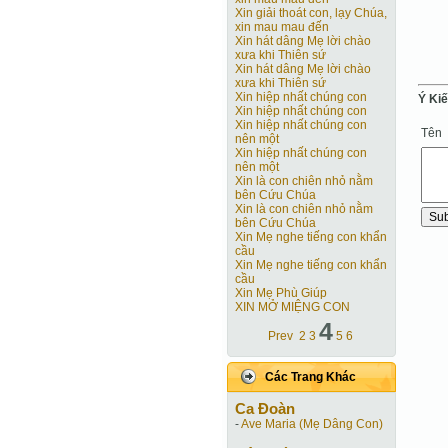
Xin giải thoát con, lạy Chúa,
xin mau mau đến
Xin hát dâng Mẹ lời chào
xưa khi Thiên sứ
Xin hát dâng Mẹ lời chào
xưa khi Thiên sứ
Xin hiệp nhất chúng con
Ý Ki
Xin hiệp nhất chúng con
Xin hiệp nhất chúng con
Tên
nên một
Xin hiệp nhất chúng con
nên một
Xin là con chiên nhỏ nằm
bên Cứu Chúa
Xin là con chiên nhỏ nằm
bên Cứu Chúa
Xin Mẹ nghe tiếng con khẩn
cầu
Xin Mẹ nghe tiếng con khẩn
cầu
Xin Mẹ Phù Giúp
XIN MỞ MIỆNG CON
4
Prev
2
3
5
6
Các Trang Khác
Ca Ðoàn
-
Ave Maria (Mẹ Dâng Con)