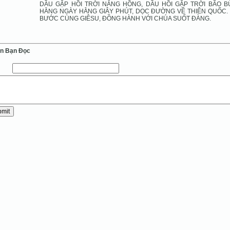
DẦU GẶP HỒI TRỜI NẮNG HỒNG, DẦU HỒI GẶP TRỜI BÃO B
HẰNG NGÀY HẰNG GIÂY PHÚT, DỌC ĐƯỜNG VỀ THIÊN QUỐC.
BƯỚC CÙNG GIÊSU, ĐỒNG HÀNH VỚI CHÚA SUỐT ĐÀNG.
ến Bạn Ðọc