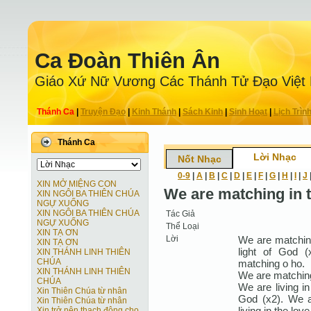
Ca Ðoàn Thiên Ân
Giáo Xứ Nữ Vương Các Thánh Tử Ðạo Việt
Thánh Ca
|
Truyện Ðạo
|
Kinh Thánh
|
Sách Kinh
|
Sinh Hoạt
|
Lịch Trìn
Thánh Ca
Lời Nhạc
Nốt Nhạc
0-9
|
A
|
B
|
C
|
D
|
E
|
F
|
G
|
H
|
I
|
J
XIN MỞ MIỆNG CON
We are matching in t
XIN NGÔI BA THIÊN CHÚA
NGỰ XUỐNG
XIN NGÔI BA THIÊN CHÚA
Tác Giả
NGỰ XUỐNG
Thể Loại
XIN TẠ ƠN
Lời
We are matching
XIN TẠ ƠN
light of God 
XIN THÁNH LINH THIÊN
CHÚA
matching o ho.
XIN THÁNH LINH THIÊN
We are matching
CHÚA
We are living in
Xin Thiên Chúa từ nhân
God (x2). We ar
Xin Thiên Chúa từ nhân
living in the lov
Xin trở nên thạch động cho