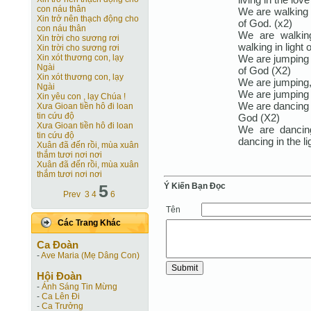
con náu thân
We are walking i
Xin trở nên thạch động cho
of God. (x2)
con náu thân
We are walkin
Xin trời cho sương rơi
walking in light 
Xin trời cho sương rơi
We are jumping i
Xin xót thương con, lạy
Ngài
of God (X2)
Xin xót thương con, lạy
We are jumping,
Ngài
We are jumping i
Xin yêu con , lạy Chúa !
We are dancing t
Xưa Gioan tiền hô đi loan
tin cứu độ
God (X2)
Xưa Gioan tiền hô đi loan
We are dancin
tin cứu độ
dancing in the li
Xuân đã đến rồi, mùa xuân
thắm tươi nơi nơi
Xuân đã đến rồi, mùa xuân
thắm tươi nơi nơi
Ý Kiến Bạn Ðọc
5
Prev
3
4
6
Tên
Các Trang Khác
Ca Ðoàn
-
Ave Maria (Mẹ Dâng Con)
Hội Ðoàn
-
Ánh Sáng Tin Mừng
-
Ca Lên Đi
-
Ca Trưởng