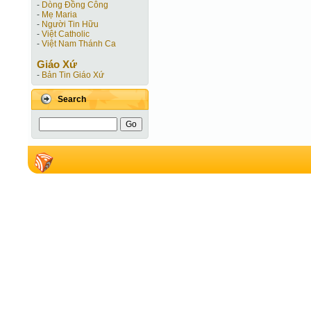
-
Dòng Đồng Công
-
Mẹ Maria
-
Người Tin Hữu
-
Việt Catholic
-
Việt Nam Thánh Ca
Giáo Xứ
-
Bản Tin Giáo Xứ
Search