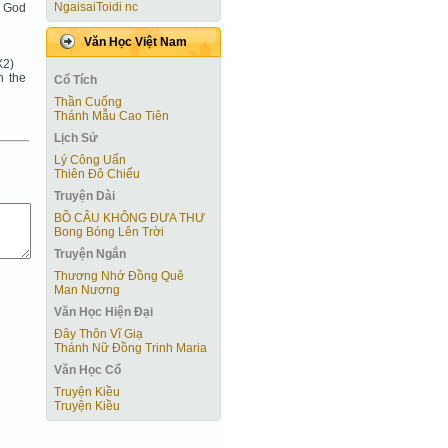
NgaisaiToidi nc
f God
Văn Học Việt Nam
X2)
n the
Cổ Tích
Thần Cuống
Thánh Mẫu Cao Tiên
Lịch Sử
Lý Công Uẩn
Thiên Đô Chiếu
Truyện Dài
BỒ CÂU KHÔNG ĐƯA THƯ
Bong Bóng Lên Trời
Truyện Ngắn
Thương Nhớ Đồng Quê
Man Nương
Văn Học Hiện Ðại
Đây Thôn Vĩ Giạ
Thánh Nữ Đồng Trinh Maria
Văn Học Cổ
Truyện Kiều
Truyện Kiều