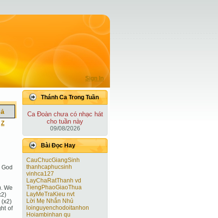
Sign In
Thánh Ca Trong Tuần
iả
Ca Ðoàn chưa có nhạc hát
cho tuần này
|
Z
09/08/2026
Bài Ðọc Hay
CauChucGiangSinh
thanhcaphucsinh
f God
vinhca127
LayChaRatThanh vd
TiengPhaoGiaoThua
). We
LayMeTraKieu nvt
x2)
Lời Mẹ Nhắn Nhủ
 (x2)
loinguyenchodoitanhon
ht of
Hoiambinhan qu