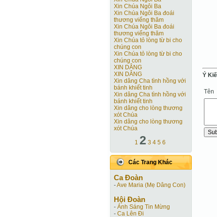
Xin Chúa Ngôi Ba
Xin Chúa Ngôi Ba đoái
thương viếng thăm
Xin Chúa Ngôi Ba đoái
thương viếng thăm
Xin Chúa tỏ lòng từ bi cho
chúng con
Xin Chúa tỏ lòng từ bi cho
chúng con
XIN DÂNG
XIN DÂNG
Ý Ki
Xin dâng Cha tình hồng với
bánh khiết tinh
Tên
Xin dâng Cha tình hồng với
bánh khiết tinh
Xin dâng cho lòng thương
xót Chúa
Xin dâng cho lòng thương
xót Chúa
2
1
3
4
5
6
Các Trang Khác
Ca Ðoàn
-
Ave Maria (Mẹ Dâng Con)
Hội Ðoàn
-
Ánh Sáng Tin Mừng
-
Ca Lên Đi