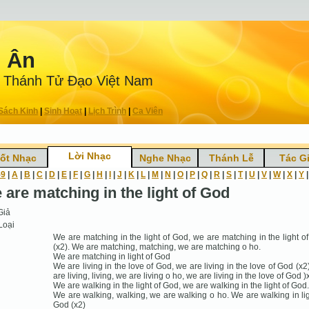
n Ân
 Thánh Tử Ðạo Việt Nam
Sách Kinh
|
Sinh Hoạt
|
Lịch Trình
|
Ca Viên
Lời Nhạc
ốt Nhạc
Nghe Nhạc
Thánh Lễ
Tác G
-9
|
A
|
B
|
C
|
D
|
E
|
F
|
G
|
H
|
I
|
J
|
K
|
L
|
M
|
N
|
O
|
P
|
Q
|
R
|
S
|
T
|
U
|
V
|
W
|
X
|
Y
 are matching in the light of God
Giả
Loại
We are matching in the light of God, we are matching in the light o
(x2). We are matching, matching, we are matching o ho.
We are matching in light of God
We are living in the love of God, we are living in the love of God (x2
are living, living, we are living o ho, we are living in the love of God )
We are walking in the light of God, we are walking in the light of God.
We are walking, walking, we are walking o ho. We are walking in lig
God (x2)