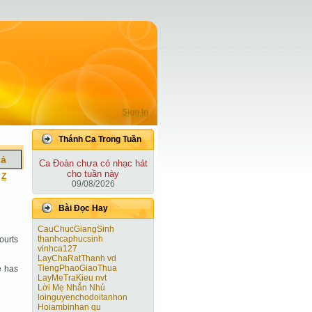
Sign In
Thánh Ca Trong Tuần
iả
Ca Ðoàn chưa có nhạc hát
cho tuần này
|
Z
09/08/2026
Bài Ðọc Hay
CauChucGiangSinh
thanhcaphucsinh
courts
vinhca127
LayChaRatThanh vd
TiengPhaoGiaoThua
e has
LayMeTraKieu nvt
Lời Mẹ Nhắn Nhủ
loinguyenchodoitanhon
Hoiambinhan qu