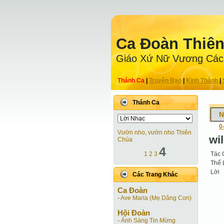
Ca Ðoàn Thiê
Giáo Xứ Nữ Vương Các
Thánh Ca
|
Truyện Ðạo
|
Kinh Thánh
|
Thánh Ca
N
0
Vườn nho, vườn nho Thiên
wi
Chúa
4
Tác 
1
2
3
Thể 
Lời
Các Trang Khác
Ca Ðoàn
-
Ave Maria (Mẹ Dâng Con)
Hội Ðoàn
-
Ánh Sáng Tin Mừng