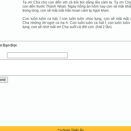
Tạ ơn Cha cho con đến với cả trái tim dâng lên cảm tạ. Tạ ơn Ch
con đến trước Thánh Nhan. Ngày hồng ân hôm nay con sẽ mãi khắ
trong lòng, con sẽ mãi mãi hân hoan cảm tạ ngợi khen.
Con luôn luôn ca hát, Í con luôn luôn chúc tụng, con sẽ mãi mãi
Cha những lời ngợi ca ha h. Con luôn luôn ca hát Í, con luôn luôn
tụng, con sẽ nhớ mãi ơn Cha suốt cả đời con. (hát 2 lần)
ến Bạn Ðọc
Ca Ðoàn Thiên Ân