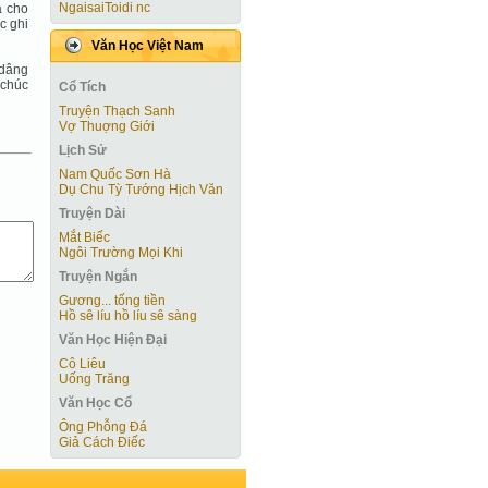
NgaisaiToidi nc
a cho
c ghi
Văn Học Việt Nam
 dâng
 chúc
Cổ Tích
Truyện Thạch Sanh
Vợ Thuợng Giới
Lịch Sử
Nam Quốc Sơn Hà
Dụ Chu Tỳ Tướng Hịch Văn
Truyện Dài
Mắt Biếc
Ngôi Trường Mọi Khi
Truyện Ngắn
Gương... tống tiền
Hồ sê líu hồ líu sê sàng
Văn Học Hiện Ðại
Cô Liêu
Uống Trăng
Văn Học Cổ
Ông Phỗng Đá
Giả Cách Điếc