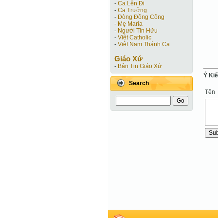
-
Ca Lên Đi
-
Ca Trưởng
-
Dòng Đồng Công
-
Mẹ Maria
-
Người Tin Hữu
-
Việt Catholic
-
Việt Nam Thánh Ca
Giáo Xứ
-
Bản Tin Giáo Xứ
Ý Ki
Search
Tên