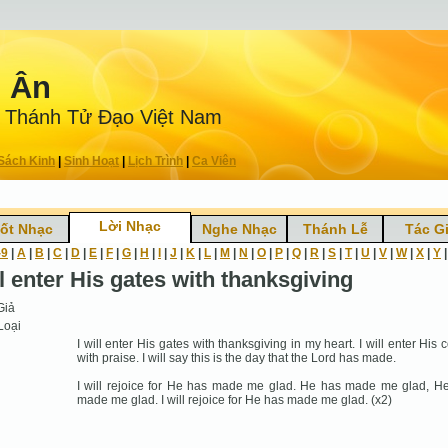
n Ân
 Thánh Tử Ðạo Việt Nam
Sách Kinh
|
Sinh Hoạt
|
Lịch Trình
|
Ca Viên
Lời Nhạc
ốt Nhạc
Nghe Nhạc
Thánh Lễ
Tác G
-9
|
A
|
B
|
C
|
D
|
E
|
F
|
G
|
H
|
I
|
J
|
K
|
L
|
M
|
N
|
O
|
P
|
Q
|
R
|
S
|
T
|
U
|
V
|
W
|
X
|
Y
ll enter His gates with thanksgiving
Giả
Loại
I will enter His gates with thanksgiving in my heart. I will enter His 
with praise. I will say this is the day that the Lord has made.
I will rejoice for He has made me glad. He has made me glad, H
made me glad. I will rejoice for He has made me glad. (x2)