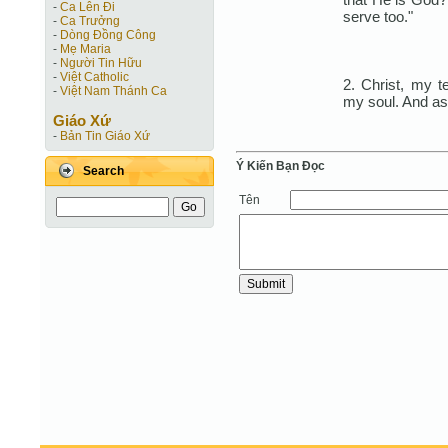
-
Ca Lên Đi
serve too."
-
Ca Trưởng
-
Dòng Đồng Công
-
Mẹ Maria
-
Người Tin Hữu
-
Việt Catholic
2. Christ, my t
-
Việt Nam Thánh Ca
my soul. And as 
Giáo Xứ
-
Bản Tin Giáo Xứ
Ý Kiến Bạn Ðọc
Search
Tên