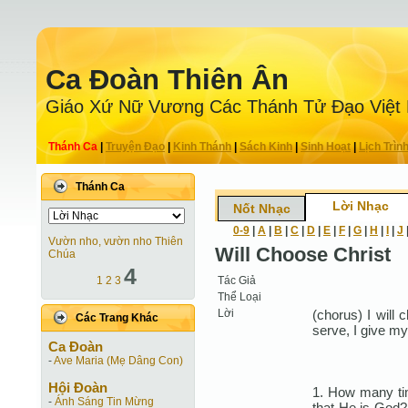
Ca Ðoàn Thiên Ân
Giáo Xứ Nữ Vương Các Thánh Tử Ðạo Việt
Thánh Ca
|
Truyện Ðạo
|
Kinh Thánh
|
Sách Kinh
|
Sinh Hoạt
|
Lịch Trìn
Thánh Ca
Lời Nhạc
Nốt Nhạc
0-9
|
A
|
B
|
C
|
D
|
E
|
F
|
G
|
H
|
I
|
J
Vườn nho, vườn nho Thiên
Will Choose Christ
Chúa
4
Tác Giả
1
2
3
Thể Loại
Lời
(chorus) I will 
Các Trang Khác
serve, I give my 
Ca Ðoàn
-
Ave Maria (Mẹ Dâng Con)
Hội Ðoàn
1. How many ti
-
Ánh Sáng Tin Mừng
that He is God?