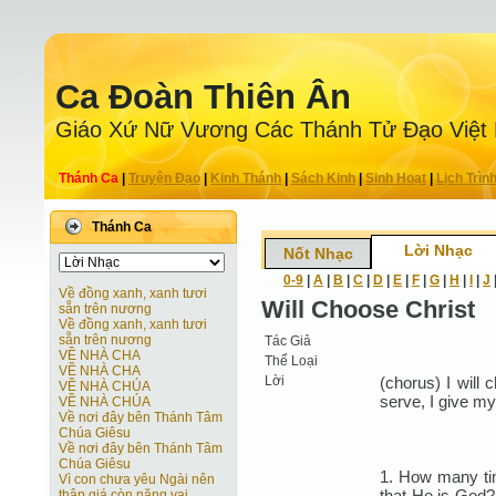
Ca Ðoàn Thiên Ân
Giáo Xứ Nữ Vương Các Thánh Tử Ðạo Việt
Thánh Ca
|
Truyện Ðạo
|
Kinh Thánh
|
Sách Kinh
|
Sinh Hoạt
|
Lịch Trìn
Thánh Ca
Lời Nhạc
Nốt Nhạc
0-9
|
A
|
B
|
C
|
D
|
E
|
F
|
G
|
H
|
I
|
J
Về đồng xanh, xanh tươi
Will Choose Christ
sẵn trên nương
Về đồng xanh, xanh tươi
sẵn trên nương
Tác Giả
VỀ NHÀ CHA
Thể Loại
VỀ NHÀ CHA
Lời
(chorus) I will 
VỀ NHÀ CHÚA
serve, I give my 
VỀ NHÀ CHÚA
Về nơi đây bên Thánh Tâm
Chúa Giêsu
Về nơi đây bên Thánh Tâm
Chúa Giêsu
1. How many ti
Vì con chưa yêu Ngài nên
that He is God?
thập giá còn nặng vai