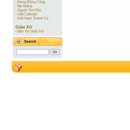
-
Dòng Đồng Công
-
Mẹ Maria
-
Người Tin Hữu
-
Việt Catholic
-
Việt Nam Thánh Ca
Giáo Xứ
-
Bản Tin Giáo Xứ
Search