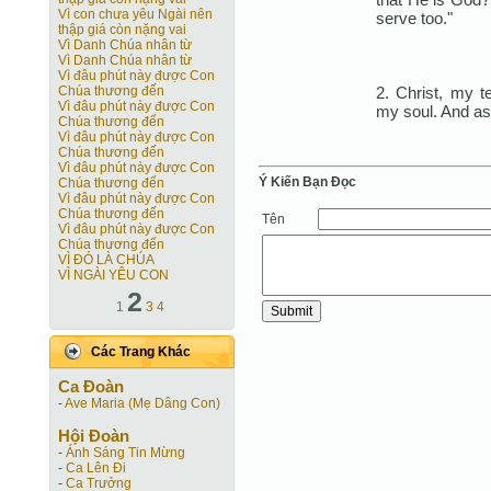
Vì con chưa yêu Ngài nên
serve too."
thập giá còn nặng vai
Vì Danh Chúa nhân từ
Vì Danh Chúa nhân từ
Vì đâu phút này được Con
2. Christ, my t
Chúa thương đến
Vì đâu phút này được Con
my soul. And as 
Chúa thương đến
Vì đâu phút này được Con
Chúa thương đến
Vì đâu phút này được Con
Ý Kiến Bạn Ðọc
Chúa thương đến
Vì đâu phút này được Con
Chúa thương đến
Tên
Vì đâu phút này được Con
Chúa thương đến
VÌ ĐÓ LÀ CHÚA
VÌ NGÀI YÊU CON
2
1
3
4
Các Trang Khác
Ca Ðoàn
-
Ave Maria (Mẹ Dâng Con)
Hội Ðoàn
-
Ánh Sáng Tin Mừng
-
Ca Lên Đi
-
Ca Trưởng