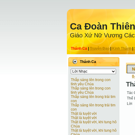
Ca Ðoàn Thiê
Giáo Xứ Nữ Vương Các
Thánh Ca
|
Truyện Ðạo
|
Kinh Thánh
|
Thánh Ca
N
0
Thắp sáng lên trong con
Th
tình yêu Chúa
Thắp sáng lên trong con
tình yêu Chúa
Tác 
Thắp sáng lên trong trái tim
Thể 
con
Lời
Thắp sáng lên trong trái tim
con
Thật là tuyệt vời
Thật là tuyệt vời
Thật là tuyệt vời, khi tung hô
Chúa
Thật là tuyệt vời, khi tung hô
Chúa