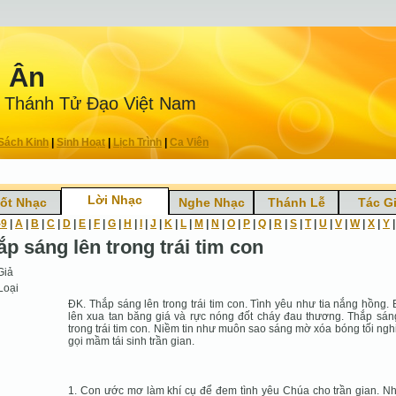
n Ân
 Thánh Tử Ðạo Việt Nam
Sách Kinh
|
Sinh Hoạt
|
Lịch Trình
|
Ca Viên
Lời Nhạc
ốt Nhạc
Nghe Nhạc
Thánh Lễ
Tác G
-9
|
A
|
B
|
C
|
D
|
E
|
F
|
G
|
H
|
I
|
J
|
K
|
L
|
M
|
N
|
O
|
P
|
Q
|
R
|
S
|
T
|
U
|
V
|
W
|
X
|
Y
ắp sáng lên trong trái tim con
Giả
Loại
ÐK. Thắp sáng lên trong trái tim con. Tình yêu như tia nắng hồng.
lên xua tan băng giá và rực nóng đốt cháy đau thương. Thắp sán
trong trái tim con. Niềm tin như muôn sao sáng mờ xóa bóng tối ngh
gọi mầm tái sinh trần gian.
1. Con ước mơ làm khí cụ để đem tình yêu Chúa cho trần gian. Nh