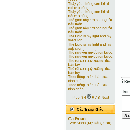
Thầy yêu chúng con lời ai
nói cho cùng
Thầy yêu chúng con lời ai
nói cho cùng
Thế gian này nơi con người
náu thân
Thế gian này nơi con người
náu thân
The Lord is my light and my
salvation
The Lord is my light and my
salvation
Thề nguyền quyết tiến bước
Thề nguyền quyết tiến bước
Thế rồi con quỳ xuống, đưa
bàn tay
Thế rồi con quỳ xuống, đưa
bàn tay
Theo tiếng thiên thần xưa
kính chào
Ý Ki
Theo tiếng thiên thần xưa
kính chào
Tên
5
Prev
3
4
6
7
8
Next
Các Trang Khác
Ca Ðoàn
-
Ave Maria (Mẹ Dâng Con)