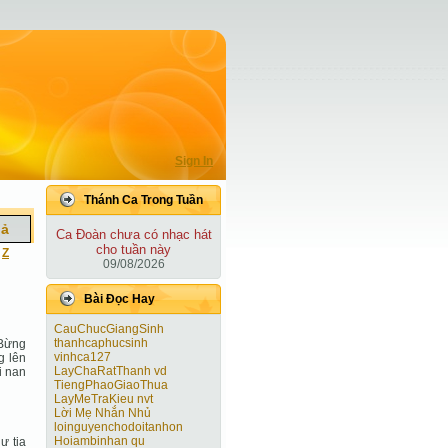
Sign In
Thánh Ca Trong Tuần
iả
Ca Ðoàn chưa có nhạc hát
cho tuần này
|
Z
09/08/2026
Bài Ðọc Hay
CauChucGiangSinh
thanhcaphucsinh
 Bừng
vinhca127
g lên
LayChaRatThanh vd
i nan
TiengPhaoGiaoThua
LayMeTraKieu nvt
Lời Mẹ Nhắn Nhủ
loinguyenchodoitanhon
Hoiambinhan qu
ư tia