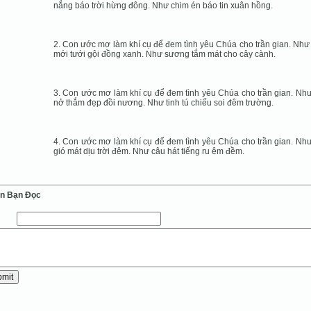
nắng báo trời hừng đông. Như chim én báo tin xuân hồng.
2. Con ước mơ làm khí cụ để đem tình yêu Chúa cho trần gian. Nh
mới tưới gội đồng xanh. Như sương tắm mát cho cây cành.
3. Con ước mơ làm khí cụ để đem tình yêu Chúa cho trần gian. Nh
nở thắm đẹp đồi nương. Như tinh tú chiếu soi đêm trường.
4. Con ước mơ làm khí cụ để đem tình yêu Chúa cho trần gian. Nh
gió mát dịu trời đêm. Như câu hát tiếng ru êm đềm.
ến Bạn Ðọc