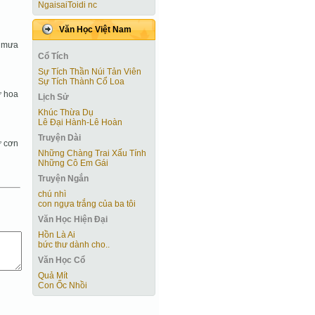
NgaisaiToidi nc
Văn Học Việt Nam
ư mưa
Cổ Tích
Sự Tích Thần Núi Tản Viên
Sự Tích Thành Cổ Loa
ư hoa
Lịch Sử
Khúc Thừa Dụ
Lê Đại Hành-Lê Hoàn
Truyện Dài
ư cơn
Những Chàng Trai Xấu Tính
Những Cô Em Gái
Truyện Ngắn
chú nhì
con ngựa trắng của ba tôi
Văn Học Hiện Ðại
Hồn Là Ai
bức thư dành cho..
Văn Học Cổ
Quả Mít
Con Ốc Nhồi