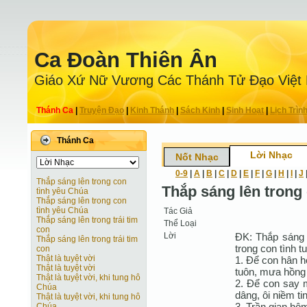
Ca Ðoàn Thiên Ân
Giáo Xứ Nữ Vương Các Thánh Tử Ðạo Việt
Thánh Ca
|
Truyện Ðạo
|
Kinh Thánh
|
Sách Kinh
|
Sinh Hoạt
|
Lịch Trìn
Thánh Ca
Lời Nhạc
Nốt Nhạc
0-9
|
A
|
B
|
C
|
D
|
E
|
F
|
G
|
H
|
I
|
J
Thắp sáng lên trong con
Thắp sáng lên trong
tình yêu Chúa
Thắp sáng lên trong con
tình yêu Chúa
Tác Giả
Thắp sáng lên trong trái tim
Thể Loại
con
Lời
ÐK: Thắp sáng 
Thắp sáng lên trong trái tim
trong con tình tu
con
Thật là tuyệt vời
1. Ðể con hân h
Thật là tuyệt vời
tuôn, mưa hồng 
Thật là tuyệt vời, khi tung hô
2. Ðể con say m
Chúa
dâng, ôi niềm ti
Thật là tuyệt vời, khi tung hô
3. Trần gian hô
Chúa