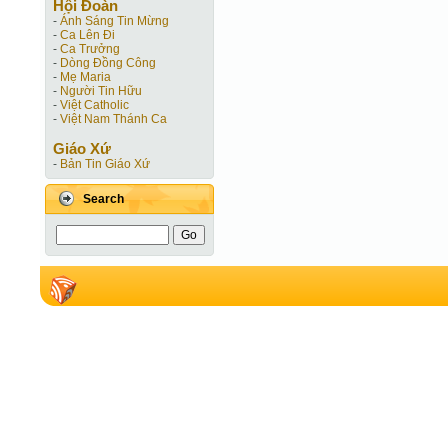
Hội Ðoàn
-
Ánh Sáng Tin Mừng
-
Ca Lên Đi
-
Ca Trưởng
-
Dòng Đồng Công
-
Mẹ Maria
-
Người Tin Hữu
-
Việt Catholic
-
Việt Nam Thánh Ca
Giáo Xứ
-
Bản Tin Giáo Xứ
Search