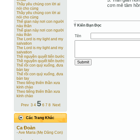
Thầy yêu chúng con lời ai
cơn mê tâm hồn
nói cho cùng
Thầy yêu chúng con lời ai
nói cho cùng
Thế gian này nơi con người
Ý Kiến Bạn Ðọc
náu thân
Thế gian này nơi con người
náu thân
Tên
The Lord is my light and my
salvation
The Lord is my light and my
salvation
Thề nguyền quyết tiến bước
Thề nguyền quyết tiến bước
Thế rồi con quỳ xuống, đưa
bàn tay
Thế rồi con quỳ xuống, đưa
bàn tay
Theo tiếng thiên thần xưa
kính chào
Theo tiếng thiên thần xưa
kính chào
5
Prev
3
4
6
7
8
Next
Các Trang Khác
Ca Ðoàn
-
Ave Maria (Mẹ Dâng Con)