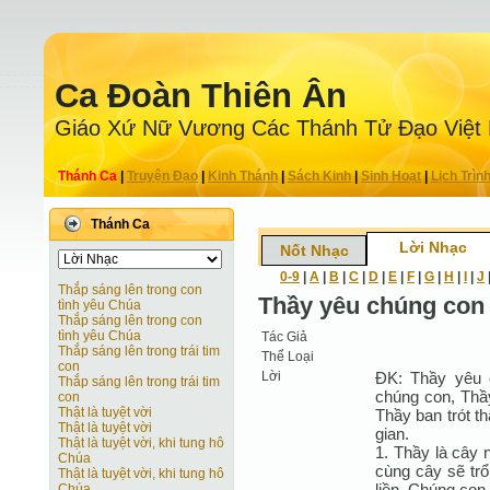
Ca Ðoàn Thiên Ân
Giáo Xứ Nữ Vương Các Thánh Tử Ðạo Việt
Thánh Ca
|
Truyện Ðạo
|
Kinh Thánh
|
Sách Kinh
|
Sinh Hoạt
|
Lịch Trìn
Thánh Ca
Lời Nhạc
Nốt Nhạc
0-9
|
A
|
B
|
C
|
D
|
E
|
F
|
G
|
H
|
I
|
J
Thắp sáng lên trong con
Thầy yêu chúng con 
tình yêu Chúa
Thắp sáng lên trong con
tình yêu Chúa
Tác Giả
Thắp sáng lên trong trái tim
Thể Loại
con
Lời
ÐK: Thầy yêu c
Thắp sáng lên trong trái tim
chúng con, Thầy
con
Thật là tuyệt vời
Thầy ban trót t
Thật là tuyệt vời
gian.
Thật là tuyệt vời, khi tung hô
1. Thầy là cây 
Chúa
cùng cây sẽ trổ
Thật là tuyệt vời, khi tung hô
liền. Chúng con
Chúa