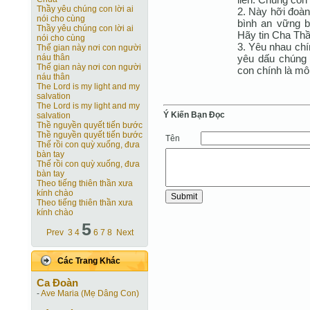
Thầy yêu chúng con lời ai
2. Này hỡi đoà
nói cho cùng
bình an vững b
Thầy yêu chúng con lời ai
Hãy tin Cha Thầ
nói cho cùng
3. Yêu nhau chí
Thế gian này nơi con người
yêu dấu chúng 
náu thân
Thế gian này nơi con người
con chính là mô
náu thân
The Lord is my light and my
salvation
The Lord is my light and my
Ý Kiến Bạn Ðọc
salvation
Thề nguyền quyết tiến bước
Thề nguyền quyết tiến bước
Tên
Thế rồi con quỳ xuống, đưa
bàn tay
Thế rồi con quỳ xuống, đưa
bàn tay
Theo tiếng thiên thần xưa
kính chào
Theo tiếng thiên thần xưa
kính chào
5
Prev
3
4
6
7
8
Next
Các Trang Khác
Ca Ðoàn
-
Ave Maria (Mẹ Dâng Con)