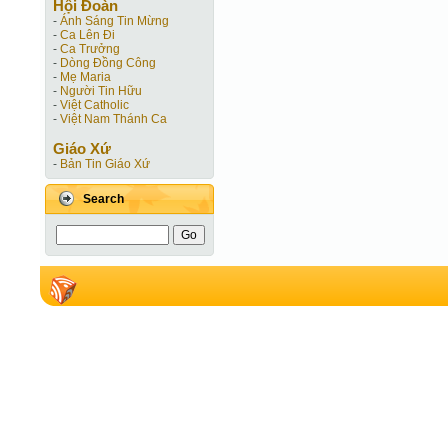
Hội Ðoàn
-
Ánh Sáng Tin Mừng
-
Ca Lên Đi
-
Ca Trưởng
-
Dòng Đồng Công
-
Mẹ Maria
-
Người Tin Hữu
-
Việt Catholic
-
Việt Nam Thánh Ca
Giáo Xứ
-
Bản Tin Giáo Xứ
Search