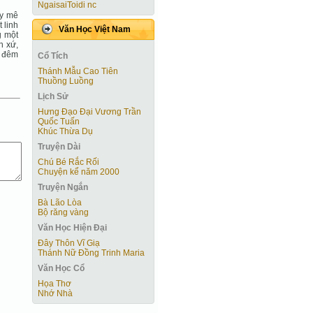
NgaisaiToidi nc
ay mê
 linh
Văn Học Việt Nam
g một
n xứ,
y đêm
Cổ Tích
Thánh Mẫu Cao Tiên
Thuồng Luồng
Lịch Sử
Hưng Đạo Đại Vương Trần
Quốc Tuấn
Khúc Thừa Dụ
Truyện Dài
Chú Bé Rắc Rối
Chuyện kể năm 2000
Truyện Ngắn
Bà Lão Lòa
Bộ răng vàng
Văn Học Hiện Ðại
Đây Thôn Vĩ Giạ
Thánh Nữ Đồng Trinh Maria
Văn Học Cổ
Họa Thơ
Nhớ Nhà