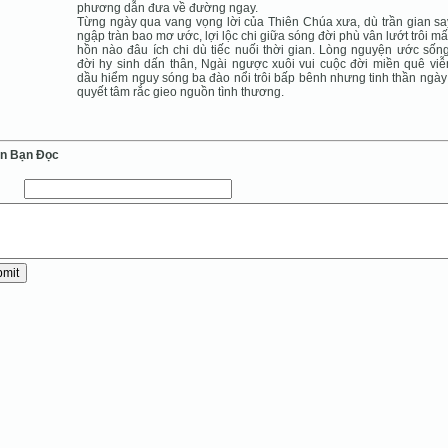
phương dẫn đưa về đường ngay.
Từng ngày qua vang vọng lời của Thiên Chúa xưa, dù trần gian s
ngập tràn bao mơ ước, lợi lộc chi giữa sóng đời phù vân lướt trôi mất
hồn nào đâu ích chi dù tiếc nuối thời gian. Lòng nguyện ước sốn
đời hy sinh dấn thân, Ngài ngược xuôi vui cuộc đời miền quê viễ
dầu hiểm nguy sóng ba đào nổi trôi bấp bênh nhưng tinh thần ngà
quyết tâm rắc gieo nguồn tình thương.
ến Bạn Ðọc