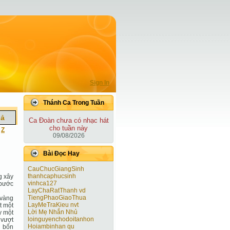
Sign In
Thánh Ca Trong Tuần
iả
Ca Ðoàn chưa có nhạc hát
cho tuần này
|
Z
09/08/2026
Bài Ðọc Hay
CauChucGiangSinh
thanhcaphucsinh
g xây
vinhca127
 bước
LayChaRatThanh vd
TiengPhaoGiaoThua
 vàng
LayMeTraKieu nvt
t một
Lời Mẹ Nhắn Nhủ
y một
loinguyenchodoitanhon
 vượt
Hoiambinhan qu
i bốn