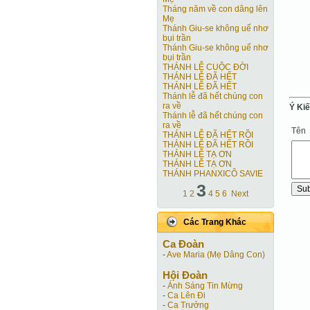
Tháng năm về con dâng lên
Mẹ
Thánh Giu-se không uế nhơ
bụi trần
Thánh Giu-se không uế nhơ
bụi trần
THÁNH LỄ CUỘC ĐỜI
THÁNH LỄ ĐÃ HẾT
THÁNH LỄ ĐÃ HẾT
Thánh lễ đã hết chúng con
ra về
Ý Ki
Thánh lễ đã hết chúng con
ra về
Tên
THÁNH LỄ ĐÃ HẾT RỒI
THÁNH LỄ ĐÃ HẾT RỒI
THÁNH LỄ TẠ ƠN
THÁNH LỄ TẠ ƠN
THÁNH PHANXICÔ SAVIE
3
1
2
4
5
6
Next
Các Trang Khác
Ca Ðoàn
-
Ave Maria (Mẹ Dâng Con)
Hội Ðoàn
-
Ánh Sáng Tin Mừng
-
Ca Lên Đi
-
Ca Trưởng