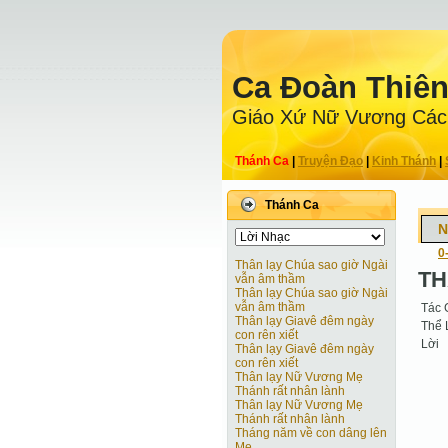
Ca Ðoàn Thiê
Giáo Xứ Nữ Vương Các
Thánh Ca
|
Truyện Ðạo
|
Kinh Thánh
|
Thánh Ca
N
0
Thân lạy Chúa sao giờ Ngài
TH
vẫn âm thầm
Thân lạy Chúa sao giờ Ngài
vẫn âm thầm
Tác 
Thân lạy Giavê đêm ngày
Thể 
con rên xiết
Lời
Thân lạy Giavê đêm ngày
con rên xiết
Thân lạy Nữ Vương Mẹ
Thánh rất nhân lành
Thân lạy Nữ Vương Mẹ
Thánh rất nhân lành
Tháng năm về con dâng lên
Mẹ