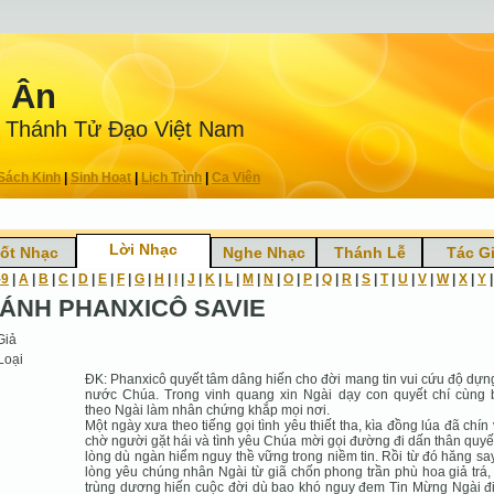
n Ân
 Thánh Tử Ðạo Việt Nam
Sách Kinh
|
Sinh Hoạt
|
Lịch Trình
|
Ca Viên
Lời Nhạc
ốt Nhạc
Nghe Nhạc
Thánh Lễ
Tác G
-9
|
A
|
B
|
C
|
D
|
E
|
F
|
G
|
H
|
I
|
J
|
K
|
L
|
M
|
N
|
O
|
P
|
Q
|
R
|
S
|
T
|
U
|
V
|
W
|
X
|
Y
ÁNH PHANXICÔ SAVIE
Giả
Loại
ĐK: Phanxicô quyết tâm dâng hiến cho đời mang tin vui cứu độ dựn
nước Chúa. Trong vinh quang xin Ngài dạy con quyết chí cùng
theo Ngài làm nhân chứng khắp mọi nơi.
Một ngày xưa theo tiếng gọi tình yêu thiết tha, kìa đồng lúa đã chín
chờ người gặt hái và tình yêu Chúa mời gọi đường đi dấn thân quyế
lòng dù ngàn hiểm nguy thề vững trong niềm tin. Rồi từ đó hăng sa
lòng yêu chúng nhân Ngài từ giã chốn phong trần phù hoa giả trá,
trùng dương hiến cuộc đời dù bao khó nguy đem Tin Mừng Ngài đ