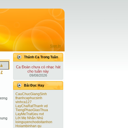
Sign In
Thánh Ca Trong Tuần
iả
Ca Ðoàn chưa có nhạc hát
cho tuần này
|
Z
09/08/2026
Bài Ðọc Hay
CauChucGiangSinh
thanhcaphucsinh
hương
vinhca127
LayChaRatThanh vd
TiengPhaoGiaoThua
LayMeTraKieu nvt
Lời Mẹ Nhắn Nhủ
Nhưng
loinguyenchodoitanhon
Hoiambinhan qu