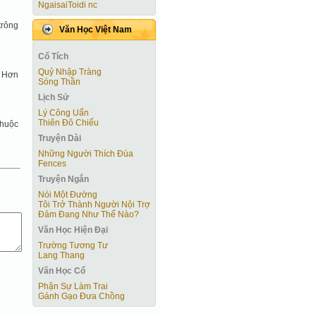
NgaisaiToidi nc
trông
Văn Học Việt Nam
Cổ Tích
Quỷ Nhập Tràng
. Hơn
Sóng Thần
Lịch Sử
Lý Công Uẩn
Thiên Đô Chiếu
chuộc
Truyện Dài
Những Người Thích Đùa
Fences
Truyện Ngắn
Nói Một Ðường
Tôi Trở Thành Người Nội Trợ
Ðảm Ðang Như Thế Nào?
Văn Học Hiện Ðại
Trường Tương Tư
Lang Thang
Văn Học Cổ
Phận Sự Làm Trai
Gánh Gạo Đưa Chồng