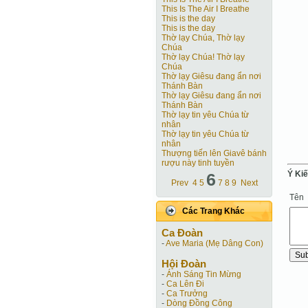
This Is The Air I Breathe
This is the day
This is the day
Thờ lạy Chúa, Thờ lạy
Chúa
Thờ lạy Chúa! Thờ lạy
Chúa
Thờ lạy Giêsu đang ẩn nơi
Thánh Bàn
Thờ lạy Giêsu đang ẩn nơi
Thánh Bàn
Thờ lạy tin yêu Chúa từ
nhân
Thờ lạy tin yêu Chúa từ
nhân
Thượng tiến lên Giavê bánh
rượu này tinh tuyền
Ý Ki
6
Prev
4
5
7
8
9
Next
Tên
Các Trang Khác
Ca Ðoàn
-
Ave Maria (Mẹ Dâng Con)
Hội Ðoàn
-
Ánh Sáng Tin Mừng
-
Ca Lên Đi
-
Ca Trưởng
-
Dòng Đồng Công