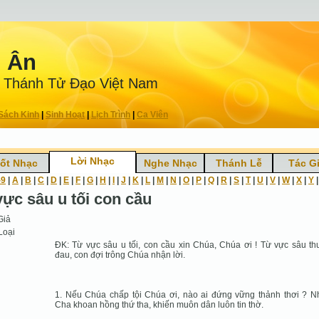
n Ân
 Thánh Tử Ðạo Việt Nam
Sách Kinh
|
Sinh Hoạt
|
Lịch Trình
|
Ca Viên
Lời Nhạc
ốt Nhạc
Nghe Nhạc
Thánh Lễ
Tác G
-9
|
A
|
B
|
C
|
D
|
E
|
F
|
G
|
H
|
I
|
J
|
K
|
L
|
M
|
N
|
O
|
P
|
Q
|
R
|
S
|
T
|
U
|
V
|
W
|
X
|
Y
vực sâu u tối con cầu
Giả
Loại
ÐK: Từ vực sâu u tối, con cầu xin Chúa, Chúa ơi ! Từ vực sâu t
đau, con đợi trông Chúa nhận lời.
1. Nếu Chúa chấp tội Chúa ơi, nào ai đứng vững thảnh thơi ? 
Cha khoan hồng thứ tha, khiến muôn dân luôn tin thờ.