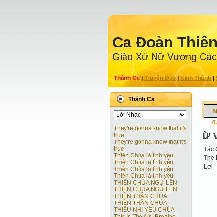
Ca Ðoàn Thiê
Giáo Xứ Nữ Vương Các
Thánh Ca
|
Truyện Ðạo
|
Kinh Thánh
|
Thánh Ca
N
0
They're gonna know that it's
ừ 
true
They're gonna know that it's
true
Tác 
Thiên Chúa là tình yêu,
Thể 
Thiên Chúa là tình yêu
Lời
Thiên Chúa là tình yêu,
Thiên Chúa là tình yêu
THIÊN CHÚA NGỰ LÊN
THIÊN CHÚA NGỰ LÊN
THIÊN THẦN CHÚA
THIÊN THẦN CHÚA
THIẾU NHI YÊU CHÚA
This Is The Air I Breathe