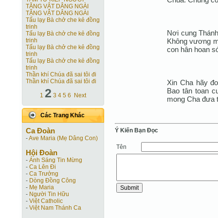
TẶNG VẬT DÂNG NGÀI
TẶNG VẬT DÂNG NGÀI
Tấu lạy Bà chở che kẻ đồng
trinh
Nơi cung Thánh
Tấu lạy Bà chở che kẻ đồng
Không vương ma
trinh
Tấu lạy Bà chở che kẻ đồng
con hân hoan s
trinh
Tấu lạy Bà chở che kẻ đồng
trinh
Thần khí Chúa đã sai tôi đi
Thần khí Chúa đã sai tôi đi
Xin Cha hãy đoá
2
Bao tân toan c
1
3
4
5
6
Next
mong Cha đưa t
Các Trang Khác
Ca Ðoàn
Ý Kiến Bạn Ðọc
-
Ave Maria (Mẹ Dâng Con)
Tên
Hội Ðoàn
-
Ánh Sáng Tin Mừng
-
Ca Lên Đi
-
Ca Trưởng
-
Dòng Đồng Công
-
Mẹ Maria
-
Người Tin Hữu
-
Việt Catholic
-
Việt Nam Thánh Ca