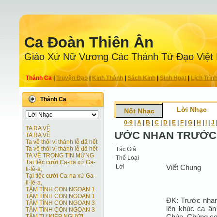
Ca Ðoàn Thiên Ân
Giáo Xứ Nữ Vương Các Thánh Tử Ðạo Việt
Thánh Ca
|
Truyện Ðạo
|
Kinh Thánh
|
Sách Kinh
|
Sinh Hoạt
|
Lịch Trìn
Thánh Ca
Lời Nhạc
Nốt Nhạc
0-9
|
A
|
B
|
C
|
D
|
E
|
F
|
G
|
H
|
I
|
J
TA RA VỀ
ƯỚC NHAN TRƯỚC
TA RA VỀ
Ta về thôi vì thánh lễ đã hết
Ta về thôi vì thánh lễ đã hết
Tác Giả
TA VỀ TRONG TIN MỪNG
Thể Loại
Tại tiệc cưới Ca-na xứ Ga-
Lời
Viết Chung
li-lê-a,
Tại tiệc cưới Ca-na xứ Ga-
li-lê-a,
TÂM TÌNH CON NGOAN 1
TÂM TÌNH CON NGOAN 1
ĐK: Trước nhan
TÂM TÌNH CON NGOAN 3
lên khúc ca ân
TÂM TÌNH CON NGOAN 3
Chúa. Chúng con
TÂM TƯ KIẾP NGƯỜI