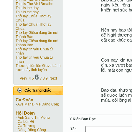
This Is The Air I Breathe
ngày kêu rống 
This is the day
khiến hơi sức h
This is the day
Thờ lạy Chúa, Thờ lạy
Chúa
Thờ lạy Chúa! Thờ lạy
Chúa
Nên nay bao tội
Thờ lạy Giêsu đang ẩn nơi
để Ngài thương 
Thánh Bàn
cất cao khúc ca
Thờ lạy Giêsu đang ẩn nơi
Thánh Bàn
Thờ lạy tin yêu Chúa từ
nhân
Thờ lạy tin yêu Chúa từ
Con nay xin tự
nhân
gìn, xa vượt ba
Thượng tiến lên Giavê bánh
lối, mắt con ngư
rượu này tinh tuyền
6
Prev
4
5
7
8
9
Next
Bao đau thương 
Các Trang Khác
sẽ được luôn m
Ca Ðoàn
múa, cõi lòng a
-
Ave Maria (Mẹ Dâng Con)
Hội Ðoàn
-
Ánh Sáng Tin Mừng
Ý Kiến Bạn Ðọc
-
Ca Lên Đi
-
Ca Trưởng
Tên
-
Dòng Đồng Công