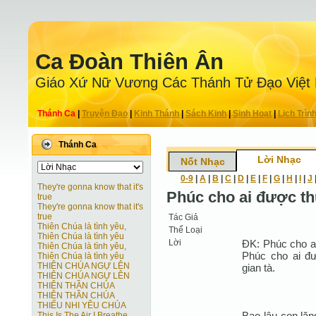
Ca Ðoàn Thiên Ân
Giáo Xứ Nữ Vương Các Thánh Tử Ðạo Việt
Thánh Ca
|
Truyện Ðạo
|
Kinh Thánh
|
Sách Kinh
|
Sinh Hoạt
|
Lịch Trìn
Thánh Ca
Lời Nhạc
Nốt Nhạc
0-9
|
A
|
B
|
C
|
D
|
E
|
F
|
G
|
H
|
I
|
J
They're gonna know that it's
Phúc cho ai được thứ
true
They're gonna know that it's
true
Tác Giả
Thiên Chúa là tình yêu,
Thể Loại
Thiên Chúa là tình yêu
Lời
ÐK: Phúc cho ai
Thiên Chúa là tình yêu,
Phúc cho ai đư
Thiên Chúa là tình yêu
THIÊN CHÚA NGỰ LÊN
gian tà.
THIÊN CHÚA NGỰ LÊN
THIÊN THẦN CHÚA
THIÊN THẦN CHÚA
THIẾU NHI YÊU CHÚA
Bao lâu con lặn
This Is The Air I Breathe