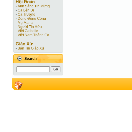
Hội Ðoàn
-
Ánh Sáng Tin Mừng
-
Ca Lên Đi
-
Ca Trưởng
-
Dòng Đồng Công
-
Mẹ Maria
-
Người Tin Hữu
-
Việt Catholic
-
Việt Nam Thánh Ca
Giáo Xứ
-
Bản Tin Giáo Xứ
Search