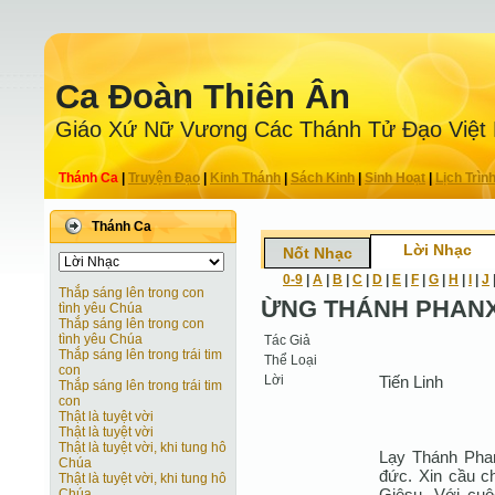
Ca Ðoàn Thiên Ân
Giáo Xứ Nữ Vương Các Thánh Tử Ðạo Việt
Thánh Ca
|
Truyện Ðạo
|
Kinh Thánh
|
Sách Kinh
|
Sinh Hoạt
|
Lịch Trìn
Thánh Ca
Lời Nhạc
Nốt Nhạc
0-9
|
A
|
B
|
C
|
D
|
E
|
F
|
G
|
H
|
I
|
J
Thắp sáng lên trong con
ỪNG THÁNH PHANX
tình yêu Chúa
Thắp sáng lên trong con
tình yêu Chúa
Tác Giả
Thắp sáng lên trong trái tim
Thể Loại
con
Lời
Tiến Linh
Thắp sáng lên trong trái tim
con
Thật là tuyệt vời
Thật là tuyệt vời
Thật là tuyệt vời, khi tung hô
Lạy Thánh Pha
Chúa
đức. Xin cầu c
Thật là tuyệt vời, khi tung hô
Giêsu. Với cu
Chúa