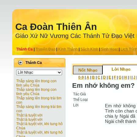
Ca Ðoàn Thiên Ân
Giáo Xứ Nữ Vương Các Thánh Tử Ðạo Việt
Thánh Ca
|
Truyện Ðạo
|
Kinh Thánh
|
Sách Kinh
|
Sinh Hoạt
|
Lịch Trìn
Thánh Ca
Lời Nhạc
Nốt Nhạc
0-9
|
A
|
B
|
C
|
D
|
E
|
F
|
G
|
H
|
I
|
J
Thắp sáng lên trong con
Em nhớ không em?
tình yêu Chúa
Thắp sáng lên trong con
tình yêu Chúa
Tác Giả
Thắp sáng lên trong trái tim
Thể Loại
con
Lời
Em nhớ không e
Thắp sáng lên trong trái tim
Tình còn chan 
con
Thật là tuyệt vời
chia ly Ngài đã 
Thật là tuyệt vời
Ngài chết thánh 
Thật là tuyệt vời, khi tung hô
Chúa
Thật là tuyệt vời, khi tung hô
Chúa