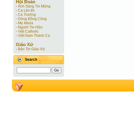
Hội Ðoàn
-
Ánh Sáng Tin Mừng
-
Ca Lên Đi
-
Ca Trưởng
-
Dòng Đồng Công
-
Mẹ Maria
-
Người Tin Hữu
-
Việt Catholic
-
Việt Nam Thánh Ca
Giáo Xứ
-
Bản Tin Giáo Xứ
Search