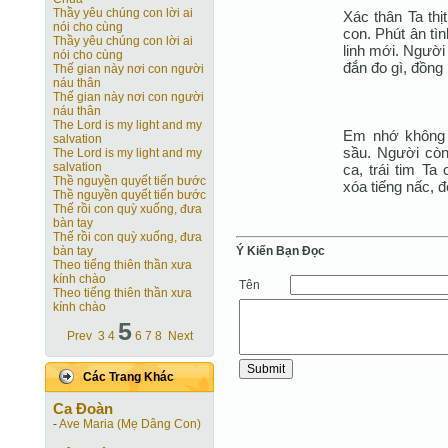
Thầy yêu chúng con lời ai
Xác thân Ta thị
nói cho cùng
con. Phút ân tìn
Thầy yêu chúng con lời ai
linh mới. Người 
nói cho cùng
đắn đo gì, đồng
Thế gian này nơi con người
náu thân
Thế gian này nơi con người
náu thân
The Lord is my light and my
Em nhớ không
salvation
sầu. Người còn
The Lord is my light and my
salvation
ca, trái tim Ta
Thề nguyền quyết tiến bước
xóa tiếng nấc, đ
Thề nguyền quyết tiến bước
Thế rồi con quỳ xuống, đưa
bàn tay
Thế rồi con quỳ xuống, đưa
Ý Kiến Bạn Ðọc
bàn tay
Theo tiếng thiên thần xưa
kính chào
Tên
Theo tiếng thiên thần xưa
kính chào
5
Prev
3
4
6
7
8
Next
Các Trang Khác
Ca Ðoàn
-
Ave Maria (Mẹ Dâng Con)