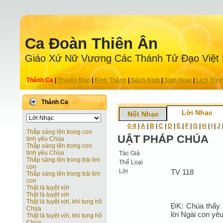
Ca Ðoàn Thiên Ân
Giáo Xứ Nữ Vương Các Thánh Tử Ðạo Việt
Thánh Ca
|
Truyện Ðạo
|
Kinh Thánh
|
Sách Kinh
|
Sinh Hoạt
|
Lịch Trìn
Thánh Ca
Lời Nhạc
Nốt Nhạc
0-9
|
A
|
B
|
C
|
D
|
E
|
F
|
G
|
H
|
I
|
J
Thắp sáng lên trong con
UẬT PHÁP CHÚA
tình yêu Chúa
Thắp sáng lên trong con
tình yêu Chúa
Tác Giả
Thắp sáng lên trong trái tim
Thể Loại
con
Lời
TV 118
Thắp sáng lên trong trái tim
con
Thật là tuyệt vời
Thật là tuyệt vời
Thật là tuyệt vời, khi tung hô
ĐK: Chúa thấy 
Chúa
lời Ngài con yê
Thật là tuyệt vời, khi tung hô
Chúa