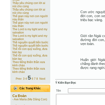
Thầy yêu chúng con lời ai
nói cho cùng
Thầy yêu chúng con lời ai
Con ước nguyện 
nói cho cùng
đời con, con x
Thế gian này nơi con người
triệu bạc vàng.
náu thân
Thế gian này nơi con người
náu thân
The Lord is my light and my
salvation
Giới răn Ngài 
The Lord is my light and my
salvation
đường đời con, 
Thề nguyền quyết tiến bước
vẹn toàn.
Thề nguyền quyết tiến bước
Thế rồi con quỳ xuống, đưa
bàn tay
Thế rồi con quỳ xuống, đưa
bàn tay
Huấn giới Ngài
Theo tiếng thiên thần xưa
chẳng đành theo
kính chào
được rạng ngời
Theo tiếng thiên thần xưa
kính chào
5
Prev
3
4
6
7
8
Next
Ý Kiến Bạn Ðọc
Các Trang Khác
Tên
Ca Ðoàn
-
Ave Maria (Mẹ Dâng Con)