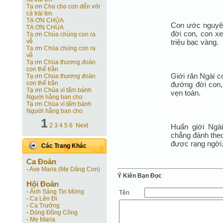
Tạ ơn Cha cho con đến với
cả trái tim
TẠ ƠN CHÚA
Con ước nguyện 
TẠ ƠN CHÚA
đời con, con x
Tạ ơn Chúa chúng con ra
triệu bạc vàng.
về
Tạ ơn Chúa chúng con ra
về
Tạ ơn Chúa thương đoàn
con thế trần
Giới răn Ngài 
Tạ ơn Chúa thương đoàn
con thế trần
đường đời con, 
Tạ ơn Chúa vì tấm bánh
vẹn toàn.
Người hằng ban cho
Tạ ơn Chúa vì tấm bánh
Người hằng ban cho
1
2
3
4
5
6
Next
Huấn giới Ngài
chẳng đành theo
được rạng ngời
Các Trang Khác
Ca Ðoàn
-
Ave Maria (Mẹ Dâng Con)
Ý Kiến Bạn Ðọc
Hội Ðoàn
-
Ánh Sáng Tin Mừng
Tên
-
Ca Lên Đi
-
Ca Trưởng
-
Dòng Đồng Công
-
Mẹ Maria