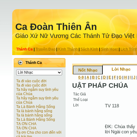
Ca Ðoàn Thiên Ân
Giáo Xứ Nữ Vương Các Thánh Tử Ðạo Việt
Thánh Ca
|
Truyện Ðạo
|
Kinh Thánh
|
Sách Kinh
|
Sinh Hoạt
|
Lịch Trìn
Thánh Ca
Lời Nhạc
Nốt Nhạc
0-9
|
A
|
B
|
C
|
D
|
E
|
F
|
G
|
H
|
I
|
J
Ta đi vào cuộc đời
UẬT PHÁP CHÚA
Ta đi vào cuộc đời
Ta hãy ngẫm suy tình yêu
của Chúa
Tác Giả
Ta hãy ngẫm suy tình yêu
Thể Loại
của Chúa
Lời
TV 118
Ta Là Bánh Hằng Sống
Ta là bánh hằng sống
Ta là bánh hằng sống
Ta Là Bánh Hằng Sống
TẠ ƠN CHA
ĐK: Chúa thấy 
TẠ ƠN CHA
lời Ngài con yê
Tạ ơn Cha cho con đến với
cả trái tim