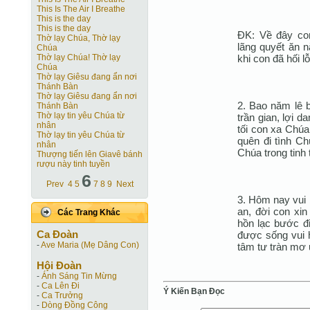
This Is The Air I Breathe
This is the day
This is the day
ĐK: Về đây co
Thờ lạy Chúa, Thờ lạy
lãng quyết ăn n
Chúa
khi con đã hối l
Thờ lạy Chúa! Thờ lạy
Chúa
Thờ lạy Giêsu đang ẩn nơi
Thánh Bàn
Thờ lạy Giêsu đang ẩn nơi
2. Bao năm lê 
Thánh Bàn
Thờ lạy tin yêu Chúa từ
trần gian, lợi 
nhân
tối con xa Chúa
Thờ lạy tin yêu Chúa từ
quên đi tình C
nhân
Chúa trong tinh 
Thượng tiến lên Giavê bánh
rượu này tinh tuyền
6
Prev
4
5
7
8
9
Next
3. Hôm nay vui 
an, đời con xin
Các Trang Khác
hồn lạc bước đ
Ca Ðoàn
được sống vui h
-
Ave Maria (Mẹ Dâng Con)
tâm tư tràn mơ 
Hội Ðoàn
-
Ánh Sáng Tin Mừng
-
Ca Lên Đi
Ý Kiến Bạn Ðọc
-
Ca Trưởng
-
Dòng Đồng Công