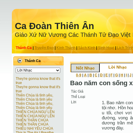
Ca Ðoàn Thiên Ân
Giáo Xứ Nữ Vương Các Thánh Tử Ðạo Việt
Thánh Ca
|
Truyện Ðạo
|
Kinh Thánh
|
Sách Kinh
|
Sinh Hoạt
|
Lịch Trìn
Thánh Ca
Lời Nhạc
Nốt Nhạc
0-9
|
A
|
B
|
C
|
D
|
E
|
F
|
G
|
H
|
I
|
J
They're gonna know that it's
Bao năm con sống xa
true
They're gonna know that it's
true
Tác Giả
Thiên Chúa là tình yêu,
Thể Loại
Thiên Chúa là tình yêu
Lời
1. Bao năm con
Thiên Chúa là tình yêu,
tội nhơ. Hồn ho
Thiên Chúa là tình yêu
THIÊN CHÚA NGỰ LÊN
u tối, chơi vơ
THIÊN CHÚA NGỰ LÊN
đường, vong ân
THIÊN THẦN CHÚA
dương trần mê 
THIÊN THẦN CHÚA
vương đày.
THIẾU NHI YÊU CHÚA
This Is The Air I Breathe