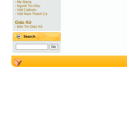
-
Mẹ Maria
-
Người Tin Hữu
-
Việt Catholic
-
Việt Nam Thánh Ca
Giáo Xứ
-
Bản Tin Giáo Xứ
Search