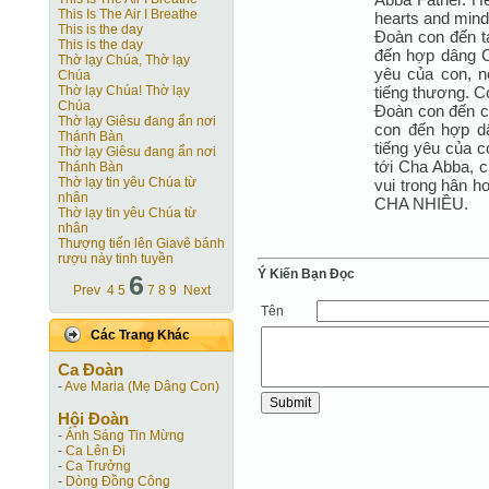
This Is The Air I Breathe
hearts and mind 
This is the day
Đoàn con đến t
This is the day
đến hợp dâng Ch
Thờ lạy Chúa, Thờ lạy
yêu của con, nó
Chúa
tiếng thương. C
Thờ lạy Chúa! Thờ lạy
Chúa
Đoàn con đến c
Thờ lạy Giêsu đang ẩn nơi
con đến hợp dâ
Thánh Bàn
tiếng yêu của co
Thờ lạy Giêsu đang ẩn nơi
tới Cha Abba, 
Thánh Bàn
Thờ lạy tin yêu Chúa từ
vui trong hân h
nhân
CHA NHIỀU.
Thờ lạy tin yêu Chúa từ
nhân
Thượng tiến lên Giavê bánh
rượu này tinh tuyền
Ý Kiến Bạn Ðọc
6
Prev
4
5
7
8
9
Next
Tên
Các Trang Khác
Ca Ðoàn
-
Ave Maria (Mẹ Dâng Con)
Hội Ðoàn
-
Ánh Sáng Tin Mừng
-
Ca Lên Đi
-
Ca Trưởng
-
Dòng Đồng Công