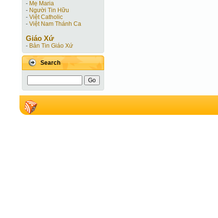
-
Mẹ Maria
-
Người Tin Hữu
-
Việt Catholic
-
Việt Nam Thánh Ca
Giáo Xứ
-
Bản Tin Giáo Xứ
Search