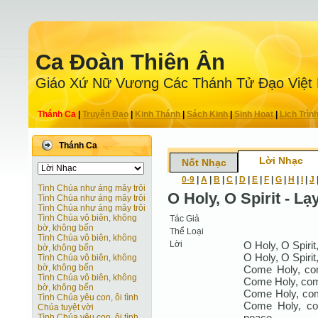
Ca Ðoàn Thiên Ân
Giáo Xứ Nữ Vương Các Thánh Tử Ðạo Việt
Thánh Ca
|
Truyện Ðạo
|
Kinh Thánh
|
Sách Kinh
|
Sinh Hoạt
|
Lịch Trìn
Thánh Ca
Lời Nhạc
Nốt Nhạc
0-9
|
A
|
B
|
C
|
D
|
E
|
F
|
G
|
H
|
I
|
J
Tình Chúa như áng mây trôi
O Holy, O Spirit - L
Tình Chúa như áng mây trôi
Tình Chúa như áng mây trôi
Tình Chúa vô biên, không
Tác Giả
bờ, không bến
Thể Loại
Tình Chúa vô biên, không
Lời
O Holy, O Spirit,
bờ, không bến
O Holy, O Spirit,
Tình Chúa vô biên, không
bờ, không bến
Come Holy, come
Tình Chúa vô biên, không
Come Holy, come 
bờ, không bến
Come Holy, come
Tình Chúa yêu con, ôi tình
Come Holy, com
Chúa tuyệt vời
peace.
Tình Chúa yêu con, ôi tình