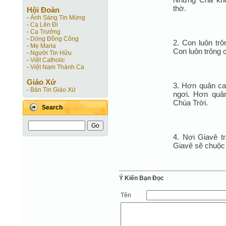
thờ.
Hội Ðoàn
-
Ánh Sáng Tin Mừng
-
Ca Lên Đi
-
Ca Trưởng
-
Dòng Đồng Công
2. Con luôn trô
-
Mẹ Maria
Con luôn trông 
-
Người Tin Hữu
-
Việt Catholic
-
Việt Nam Thánh Ca
Giáo Xứ
3. Hơn quân ca
-
Bản Tin Giáo Xứ
ngơi. Hơn quân
Chúa Trời.
Search
4. Nơi Giavê tr
Giavê sẽ chuộc Í
Ý Kiến Bạn Ðọc
Tên