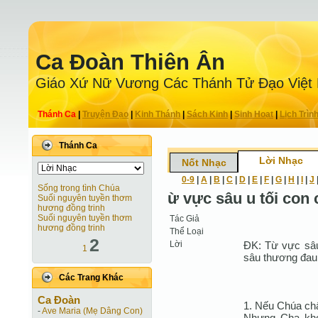
Ca Ðoàn Thiên Ân
Giáo Xứ Nữ Vương Các Thánh Tử Ðạo Việt
Thánh Ca
|
Truyện Ðạo
|
Kinh Thánh
|
Sách Kinh
|
Sinh Hoạt
|
Lịch Trìn
Thánh Ca
Lời Nhạc
Nốt Nhạc
0-9
|
A
|
B
|
C
|
D
|
E
|
F
|
G
|
H
|
I
|
J
Sống trong tình Chúa
ừ vực sâu u tối con 
Suối nguyên tuyền thơm
hương đồng trinh
Suối nguyên tuyền thơm
Tác Giả
hương đồng trinh
Thể Loại
2
Lời
ÐK: Từ vực sâu
1
sâu thương đau,
Các Trang Khác
Ca Ðoàn
1. Nếu Chúa chấ
-
Ave Maria (Mẹ Dâng Con)
Nhưng Cha khoa