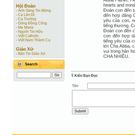
hearts and mind 
Hội Ðoàn
Đoàn con đến t
-
Ánh Sáng Tin Mừng
đến hợp dâng Ch
-
Ca Lên Đi
-
Ca Trưởng
yêu của con, nó
-
Dòng Đồng Công
tiếng thương. C
-
Mẹ Maria
Đoàn con đến c
-
Người Tin Hữu
con đến hợp dâ
-
Việt Catholic
-
Việt Nam Thánh Ca
tiếng yêu của co
tới Cha Abba, 
Giáo Xứ
vui trong hân h
-
Bản Tin Giáo Xứ
CHA NHIỀU.
Search
Ý Kiến Bạn Ðọc
Tên